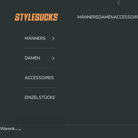
Zum Inhalt springen
Zurück
stylesucks
MÄNNERS
DAMEN
ACCESSOIR
MÄNNERS
DAMEN
ACCESSOIRES
EINZELSTÜCKE
Warenkorb