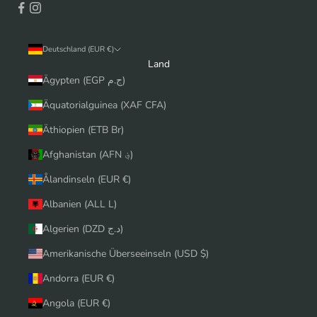
Deutschland (EUR €)
Land
Ägypten (EGP ج.م)
Äquatorialguinea (XAF CFA)
Äthiopien (ETB Br)
Afghanistan (AFN ؋)
Ålandinseln (EUR €)
Albanien (ALL L)
Algerien (DZD د.ج)
Amerikanische Überseeinseln (USD $)
Andorra (EUR €)
Angola (EUR €)