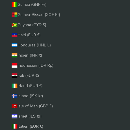
Guinea (GNF Fr)
Guinea-Bissau (XOF Fr)
Guyana (GYD $)
Haiti (EUR €)
Honduras (HNL L)
Indien (INR ₹)
Indonesien (IDR Rp)
Irak (EUR €)
Irland (EUR €)
Island (ISK kr)
Isle of Man (GBP £)
Israel (ILS ₪)
Italien (EUR €)