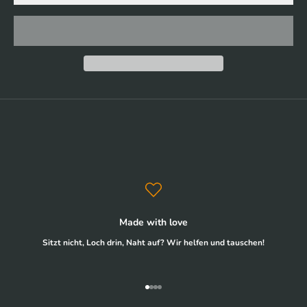
Made with love
Sitzt nicht, Loch drin, Naht auf? Wir helfen und tauschen!
Gehe zu Element 1
Gehe zu Element 2
Gehe zu Element 3
Gehe zu Element 4