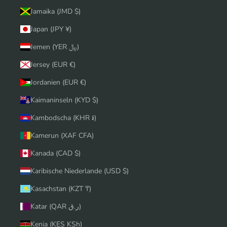
Jamaika (JMD $)
Japan (JPY ¥)
Jemen (YER ﷼)
Jersey (EUR €)
Jordanien (EUR €)
Kaimaninseln (KYD $)
Kambodscha (KHR ៛)
Kamerun (XAF CFA)
Kanada (CAD $)
Karibische Niederlande (USD $)
Kasachstan (KZT ₸)
Katar (QAR ر.ق)
Kenia (KES KSh)