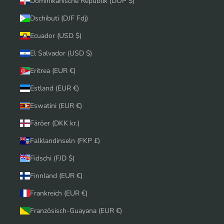
Dominikanische Republik (DOP $)
Dschibuti (DJF Fdj)
Ecuador (USD $)
El Salvador (USD $)
Eritrea (EUR €)
Estland (EUR €)
Eswatini (EUR €)
Färöer (DKK kr.)
Falklandinseln (FKP £)
Fidschi (FJD $)
Finnland (EUR €)
Frankreich (EUR €)
Französisch-Guayana (EUR €)