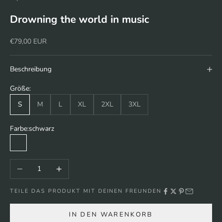
Drowning the world in music
Angebot
€79,00 EUR
Beschreibung
Größe:
S
M
L
XL
2XL
3XL
Farbe:
schwarz
schwarz
Anzahl verringern
Anzahl erhöhen
TEILE DAS PRODUKT MIT DEINEN FREUNDEN
IN DEN WARENKORB