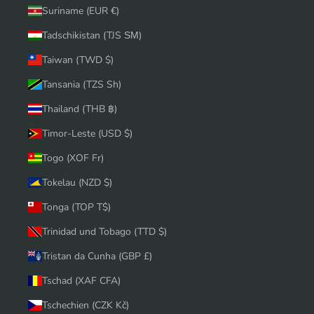
Suriname (EUR €)
Tadschikistan (TJS ЅМ)
Taiwan (TWD $)
Tansania (TZS Sh)
Thailand (THB ฿)
Timor-Leste (USD $)
Togo (XOF Fr)
Tokelau (NZD $)
Tonga (TOP T$)
Trinidad und Tobago (TTD $)
Tristan da Cunha (GBP £)
Tschad (XAF CFA)
Tschechien (CZK Kč)