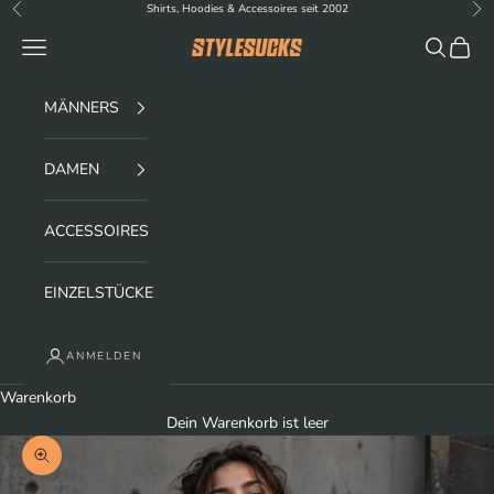
Zum Inhalt springen
Shirts, Hoodies & Accessoires seit 2002
Zurück
Vor
Menü
Suchen
Waren
stylesucks
MÄNNERS
DAMEN
ACCESSOIRES
EINZELSTÜCKE
ANMELDEN
Warenkorb
Dein Warenkorb ist leer
Bild vergrößern