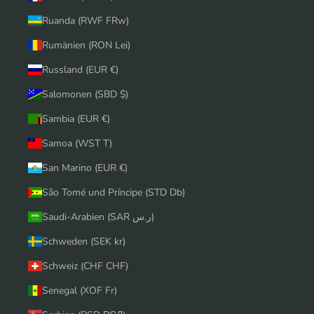
Ruanda (RWF FRw)
Rumänien (RON Lei)
Russland (EUR €)
Salomonen (SBD $)
Sambia (EUR €)
Samoa (WST T)
San Marino (EUR €)
São Tomé und Príncipe (STD Db)
Saudi-Arabien (SAR ر.س)
Schweden (SEK kr)
Schweiz (CHF CHF)
Senegal (XOF Fr)