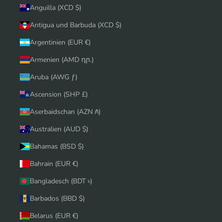
Anguilla (XCD $)
Antigua und Barbuda (XCD $)
Argentinien (EUR €)
Armenien (AMD դր.)
Aruba (AWG ƒ)
Ascension (SHP £)
Aserbaidschan (AZN ₼)
Australien (AUD $)
Bahamas (BSD $)
Bahrain (EUR €)
Bangladesch (BDT ৳)
Barbados (BBD $)
Belarus (EUR €)