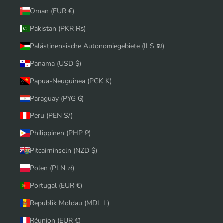
Oman (EUR €)
Pakistan (PKR ₨)
Palästinensische Autonomiegebiete (ILS ₪)
Panama (USD $)
Papua-Neuguinea (PGK K)
Paraguay (PYG ₲)
Peru (PEN S/)
Philippinen (PHP ₱)
Pitcairninseln (NZD $)
Polen (PLN zł)
Portugal (EUR €)
Republik Moldau (MDL L)
Réunion (EUR €)