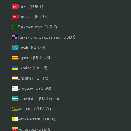
Türkei (EUR €)
Tunesien (EUR €)
Turkmenistan (EUR €)
Turks- und Caicosinseln (USD $)
Tuvalu (AUD $)
Uganda (UGX USh)
Ukraine (UAH ₴)
Ungarn (HUF Ft)
Uruguay (UYU $U)
Usbekistan (UZS so'm)
Vanuatu (VUV Vt)
Vatikanstadt (EUR €)
Venezuela (USD $)