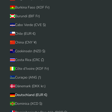
Burkina Faso (XOF Fr)
Burundi (BIF Fr)
Cabo Verde (CVE $)
Chile (EUR €)
China (CNY ¥)
Cookinseln (NZD $)
Costa Rica (CRC ₡)
Côte d’Ivoire (XOF Fr)
Curaçao (ANG ƒ)
Dänemark (DKK kr.)
Deutschland (EUR €)
Dominica (XCD $)