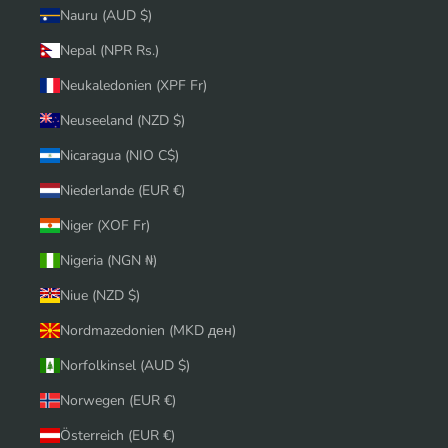
Nauru (AUD $)
Nepal (NPR Rs.)
Neukaledonien (XPF Fr)
Neuseeland (NZD $)
Nicaragua (NIO C$)
Niederlande (EUR €)
Niger (XOF Fr)
Nigeria (NGN ₦)
Niue (NZD $)
Nordmazedonien (MKD ден)
Norfolkinsel (AUD $)
Norwegen (EUR €)
Österreich (EUR €)