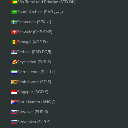
São Tomé und Príncipe (STD Db)
Saudi-Arabien (SAR ر.س)
Schweden (SEK kr)
Schweiz (CHF CHF)
Senegal (XOF Fr)
Serbien (RSD РСД)
Seychellen (EUR €)
Sierra Leone (SLL Le)
Simbabwe (USD $)
Singapur (SGD $)
Sint Maarten (ANG ƒ)
Slowakei (EUR €)
Slowenien (EUR €)