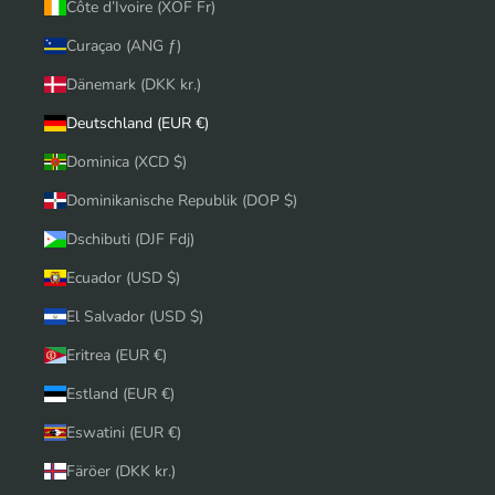
Côte d’Ivoire (XOF Fr)
Curaçao (ANG ƒ)
Dänemark (DKK kr.)
Deutschland (EUR €)
Dominica (XCD $)
Dominikanische Republik (DOP $)
Dschibuti (DJF Fdj)
Ecuador (USD $)
El Salvador (USD $)
Eritrea (EUR €)
Estland (EUR €)
Eswatini (EUR €)
Färöer (DKK kr.)