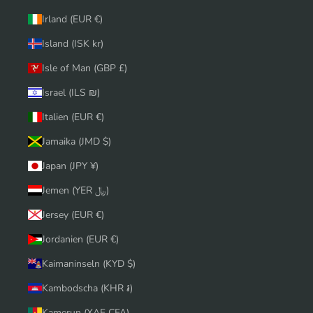
Irland (EUR €)
Island (ISK kr)
Isle of Man (GBP £)
Israel (ILS ₪)
Italien (EUR €)
Jamaika (JMD $)
Japan (JPY ¥)
Jemen (YER ﷼)
Jersey (EUR €)
Jordanien (EUR €)
Kaimaninseln (KYD $)
Kambodscha (KHR ៛)
Kamerun (XAF CFA)