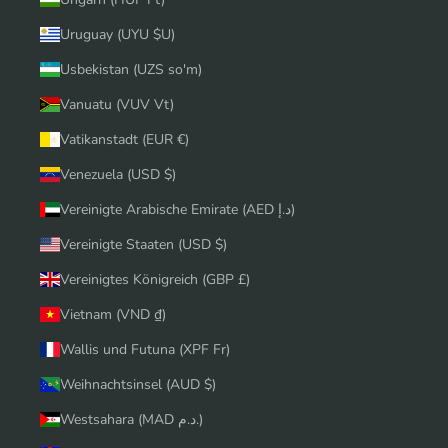
Uruguay (UYU $U)
Usbekistan (UZS so'm)
Vanuatu (VUV Vt)
Vatikanstadt (EUR €)
Venezuela (USD $)
Vereinigte Arabische Emirate (AED د.إ)
Vereinigte Staaten (USD $)
Vereinigtes Königreich (GBP £)
Vietnam (VND ₫)
Wallis und Futuna (XPF Fr)
Weihnachtsinsel (AUD $)
Westsahara (MAD د.م.)