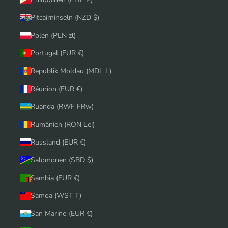
Pitcairninseln (NZD $)
Polen (PLN zł)
Portugal (EUR €)
Republik Moldau (MDL L)
Réunion (EUR €)
Ruanda (RWF FRw)
Rumänien (RON Lei)
Russland (EUR €)
Salomonen (SBD $)
Sambia (EUR €)
Samoa (WST T)
San Marino (EUR €)