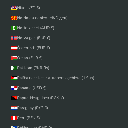
Niue (NZD $)
Nordmazedonien (MKD ден)
Norfolkinsel (AUD $)
Norwegen (EUR €)
Österreich (EUR €)
Oman (EUR €)
Pakistan (PKR ₨)
Palästinensische Autonomiegebiete (ILS ₪)
Panama (USD $)
Papua-Neuguinea (PGK K)
Paraguay (PYG ₲)
Peru (PEN S/)
Philippinen (PHP ₱)