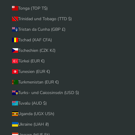
Tonga (TOP T$)
Trinidad und Tobago (TTD $)
Tristan da Cunha (GBP £)
Tschad (XAF CFA)
Tschechien (CZK Kč)
Türkei (EUR €)
Tunesien (EUR €)
Turkmenistan (EUR €)
Turks- und Caicosinseln (USD $)
Tuvalu (AUD $)
Uganda (UGX USh)
Ukraine (UAH ₴)
Ungarn (HUF Ft)