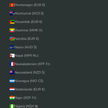
Montenegro (EUR €)
Montserrat (XCD $)
Mosambik (EUR €)
Myanmar (MMK K)
Namibia (EUR €)
Nauru (AUD $)
Nepal (NPR Rs.)
Neukaledonien (XPF Fr)
Neuseeland (NZD $)
Nicaragua (NIO C$)
Niederlande (EUR €)
Niger (XOF Fr)
Nigeria (NGN ₦)