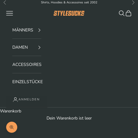
Zum Inhalt springen
Shirts, Hoodies & Accessoires seit 2002
Zurück
Vor
Menü
Suchen
Waren
stylesucks
MÄNNERS
DAMEN
ACCESSOIRES
EINZELSTÜCKE
ANMELDEN
Warenkorb
Dein Warenkorb ist leer
Bild vergrößern