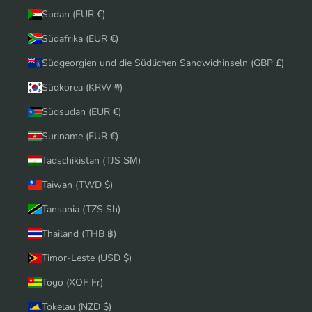
Sudan (EUR €)
Südafrika (EUR €)
Südgeorgien und die Südlichen Sandwichinseln (GBP £)
Südkorea (KRW ₩)
Südsudan (EUR €)
Suriname (EUR €)
Tadschikistan (TJS ЅМ)
Taiwan (TWD $)
Tansania (TZS Sh)
Thailand (THB ฿)
Timor-Leste (USD $)
Togo (XOF Fr)
Tokelau (NZD $)