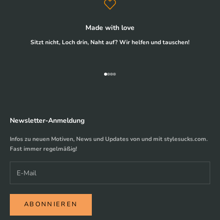
Made with love
Sitzt nicht, Loch drin, Naht auf? Wir helfen und tauschen!
Gehe zu Element 1
Gehe zu Element 2
Gehe zu Element 3
Gehe zu Element 4
Newsletter-Anmeldung
Infos zu neuen Motiven, News und Updates von und mit stylesucks.com.
Fast immer regelmäßig!
ABONNIEREN