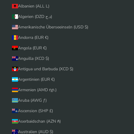
Albanien (ALL L)
Algerien (DZD د.ج)
Amerikanische Überseeinseln (USD $)
Andorra (EUR €)
Angola (EUR €)
Anguilla (XCD $)
Antigua und Barbuda (XCD $)
Argentinien (EUR €)
Armenien (AMD դր.)
Aruba (AWG ƒ)
Ascension (SHP £)
Aserbaidschan (AZN ₼)
Australien (AUD $)