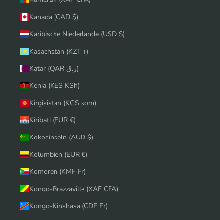
Kanada (CAD $)
Karibische Niederlande (USD $)
Kasachstan (KZT ₸)
Katar (QAR ر.ق)
Kenia (KES KSh)
Kirgisistan (KGS som)
Kiribati (EUR €)
Kokosinseln (AUD $)
Kolumbien (EUR €)
Komoren (KMF Fr)
Kongo-Brazzaville (XAF CFA)
Kongo-Kinshasa (CDF Fr)