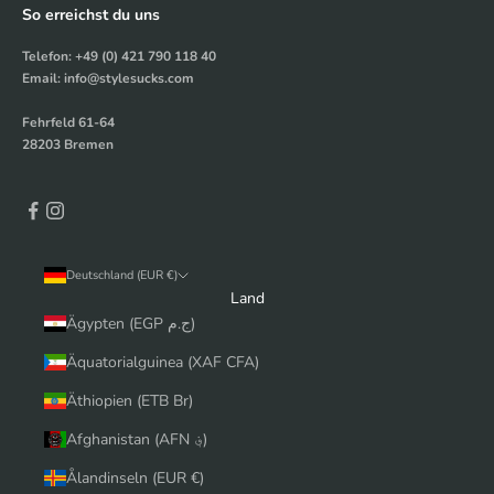
So erreichst du uns
Telefon: +49 (0) 421 790 118 40
Email: info@stylesucks.com
Fehrfeld 61-64
28203 Bremen
Deutschland (EUR €)
Land
Ägypten (EGP ج.م)
Äquatorialguinea (XAF CFA)
Äthiopien (ETB Br)
Afghanistan (AFN ؋)
Ålandinseln (EUR €)