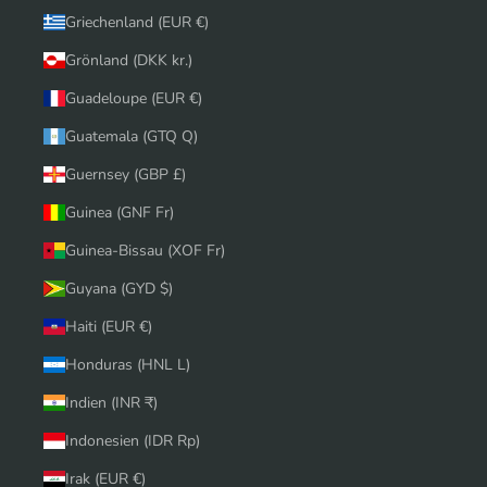
Griechenland (EUR €)
Grönland (DKK kr.)
Guadeloupe (EUR €)
Guatemala (GTQ Q)
Guernsey (GBP £)
Guinea (GNF Fr)
Guinea-Bissau (XOF Fr)
Guyana (GYD $)
Haiti (EUR €)
Honduras (HNL L)
Indien (INR ₹)
Indonesien (IDR Rp)
Irak (EUR €)