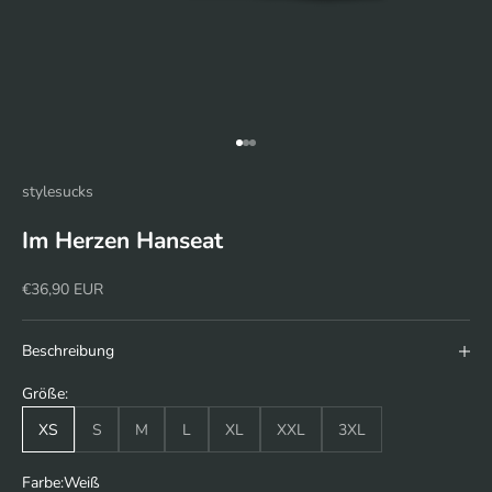
Gehe zu Element 1
Gehe zu Element 2
Gehe zu Element 3
stylesucks
Im Herzen Hanseat
Angebot
€36,90 EUR
Beschreibung
Größe:
XS
S
M
L
XL
XXL
3XL
Farbe:
Weiß