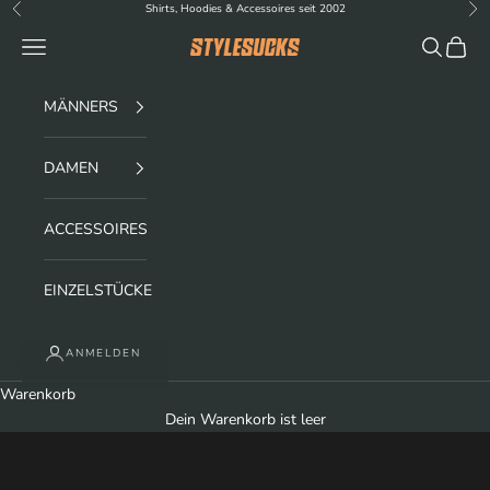
Zum Inhalt springen
Shirts, Hoodies & Accessoires seit 2002
Zurück
Vor
Menü
Suchen
Waren
stylesucks
MÄNNERS
DAMEN
ACCESSOIRES
EINZELSTÜCKE
Feine Motive auf nachhaltigem Textil
ANMELDEN
ENTDECKE UNSERE SHIRTS FÜR DEN
Warenkorb
HERREN
Dein Warenkorb ist leer