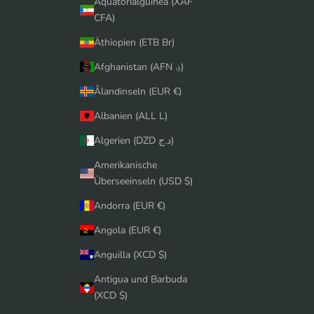
Äquatorialguinea (XAF
CFA)
Äthiopien (ETB Br)
Afghanistan (AFN ؋)
Ålandinseln (EUR €)
Albanien (ALL L)
Algerien (DZD د.ج)
Amerikanische
Überseeinseln (USD $)
Andorra (EUR €)
Angola (EUR €)
Anguilla (XCD $)
Antigua und Barbuda
(XCD $)