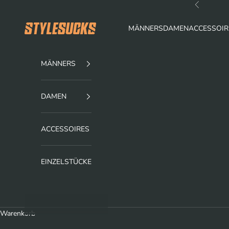
Zum Inhalt springen
Zurück
stylesucks
MÄNNERS
DAMEN
ACCESSOIR
MÄNNERS
DAMEN
ACCESSOIRES
EINZELSTÜCKE
Warenkorb