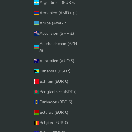
Argentinien (EUR €)
Armenien (AMD դր.)
Aruba (AWG ƒ)
Ascension (SHP £)
Aserbaidschan (AZN
₼)
Australien (AUD $)
Bahamas (BSD $)
Bahrain (EUR €)
Bangladesch (BDT ৳)
Barbados (BBD $)
Belarus (EUR €)
Belgien (EUR €)