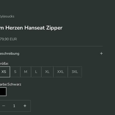
tylesucks
Im Herzen Hanseat Zipper
ngebot
79,90 EUR
eschreibung
röße:
XS
S
M
L
XL
XXL
3XL
arbe:
Schwarz
Schwarz
nzahl verringern
Anzahl erhöhen