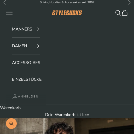
Zum Inhalt springen
Shirts, Hoodies & Accessoires seit 2002
Zurück
Vor
Menü
Suchen
Waren
stylesucks
MÄNNERS
DAMEN
ACCESSOIRES
EINZELSTÜCKE
ANMELDEN
Warenkorb
Dein Warenkorb ist leer
Bild vergrößern