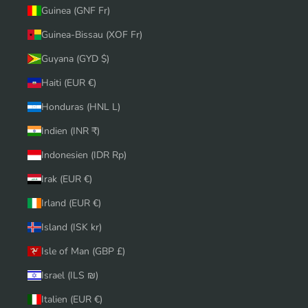
Guinea (GNF Fr)
Guinea-Bissau (XOF Fr)
Guyana (GYD $)
Haiti (EUR €)
Honduras (HNL L)
Indien (INR ₹)
Indonesien (IDR Rp)
Irak (EUR €)
Irland (EUR €)
Island (ISK kr)
Isle of Man (GBP £)
Israel (ILS ₪)
Italien (EUR €)