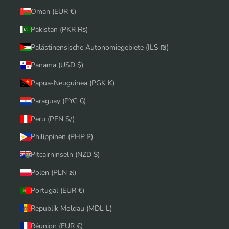
Oman (EUR €)
Pakistan (PKR ₨)
Palästinensische Autonomiegebiete (ILS ₪)
Panama (USD $)
Papua-Neuguinea (PGK K)
Paraguay (PYG ₲)
Peru (PEN S/)
Philippinen (PHP ₱)
Pitcairninseln (NZD $)
Polen (PLN zł)
Portugal (EUR €)
Republik Moldau (MDL L)
Réunion (EUR €)