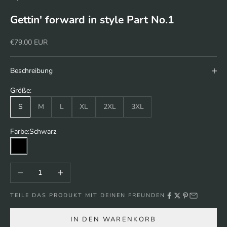
Gettin' forward in style Part No.1
Angebot
€79,00 EUR
Beschreibung
Größe:
S
M
L
XL
2XL
3XL
Farbe:
Schwarz
Schwarz
Anzahl verringern
Anzahl erhöhen
TEILE DAS PRODUKT MIT DEINEN FREUNDEN
IN DEN WARENKORB