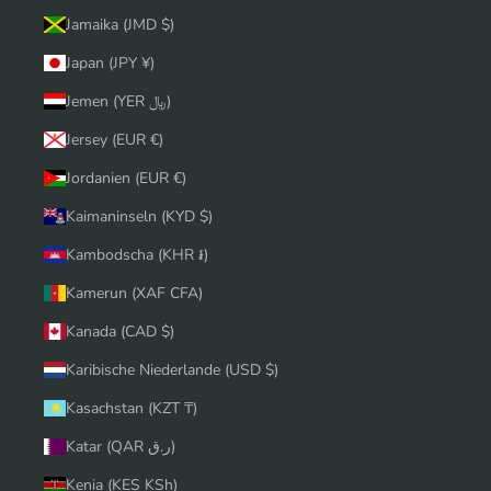
Jamaika (JMD $)
Japan (JPY ¥)
Jemen (YER ﷼)
Jersey (EUR €)
Jordanien (EUR €)
Kaimaninseln (KYD $)
Kambodscha (KHR ៛)
Kamerun (XAF CFA)
Kanada (CAD $)
Karibische Niederlande (USD $)
Kasachstan (KZT ₸)
Katar (QAR ر.ق)
Kenia (KES KSh)