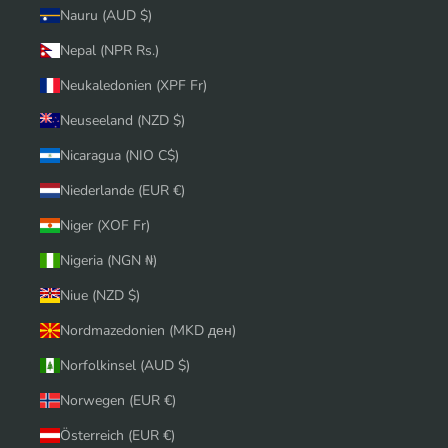
Nauru (AUD $)
Nepal (NPR Rs.)
Neukaledonien (XPF Fr)
Neuseeland (NZD $)
Nicaragua (NIO C$)
Niederlande (EUR €)
Niger (XOF Fr)
Nigeria (NGN ₦)
Niue (NZD $)
Nordmazedonien (MKD ден)
Norfolkinsel (AUD $)
Norwegen (EUR €)
Österreich (EUR €)