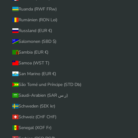
Ruanda (RWF FRw)
Rumänien (RON Lei)
Russland (EUR €)
Salomonen (SBD $)
Sambia (EUR €)
Samoa (WST T)
San Marino (EUR €)
São Tomé und Príncipe (STD Db)
Saudi-Arabien (SAR ر.س)
Schweden (SEK kr)
Schweiz (CHF CHF)
Senegal (XOF Fr)