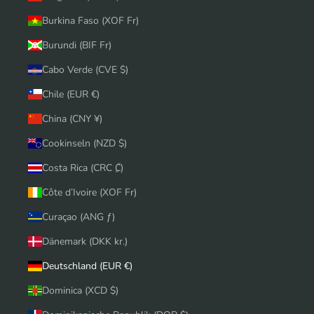
Burkina Faso (XOF Fr)
Burundi (BIF Fr)
Cabo Verde (CVE $)
Chile (EUR €)
China (CNY ¥)
Cookinseln (NZD $)
Costa Rica (CRC ₡)
Côte d’Ivoire (XOF Fr)
Curaçao (ANG ƒ)
Dänemark (DKK kr.)
Deutschland (EUR €)
Dominica (XCD $)