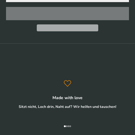
Made with love
Sitzt nicht, Loch drin, Naht auf? Wir helfen und tauschen!
Gehe zu Element 1
Gehe zu Element 2
Gehe zu Element 3
Gehe zu Element 4