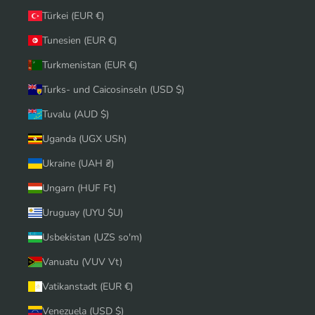
Türkei (EUR €)
Tunesien (EUR €)
Turkmenistan (EUR €)
Turks- und Caicosinseln (USD $)
Tuvalu (AUD $)
Uganda (UGX USh)
Ukraine (UAH ₴)
Ungarn (HUF Ft)
Uruguay (UYU $U)
Usbekistan (UZS so'm)
Vanuatu (VUV Vt)
Vatikanstadt (EUR €)
Venezuela (USD $)