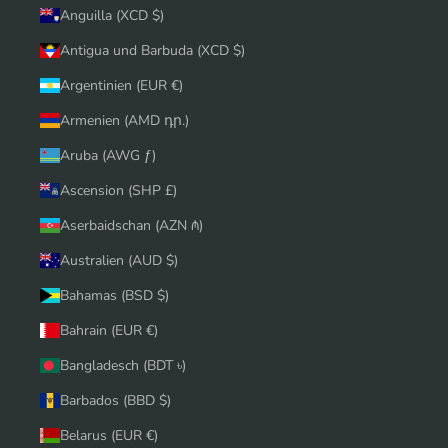
Anguilla (XCD $)
Antigua und Barbuda (XCD $)
Argentinien (EUR €)
Armenien (AMD դր.)
Aruba (AWG ƒ)
Ascension (SHP £)
Aserbaidschan (AZN ₼)
Australien (AUD $)
Bahamas (BSD $)
Bahrain (EUR €)
Bangladesch (BDT ৳)
Barbados (BBD $)
Belarus (EUR €)