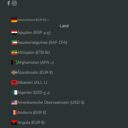
Deutschland (EUR €)
Land
Ägypten (EGP ج.م)
Äquatorialguinea (XAF CFA)
Äthiopien (ETB Br)
Afghanistan (AFN ؋)
Ålandinseln (EUR €)
Albanien (ALL L)
Algerien (DZD د.ج)
Amerikanische Überseeinseln (USD $)
Andorra (EUR €)
Angola (EUR €)