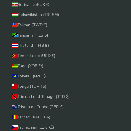
Suriname (EUR €)
Tadschikistan (TJS ЅМ)
Taiwan (TWD $)
Tansania (TZS Sh)
Thailand (THB ฿)
Timor-Leste (USD $)
Togo (XOF Fr)
Tokelau (NZD $)
Tonga (TOP T$)
Trinidad und Tobago (TTD $)
Tristan da Cunha (GBP £)
Tschad (XAF CFA)
Tschechien (CZK Kč)