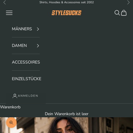
Zum Inhalt springen
Shirts, Hoodies & Accessoires seit 2002
Zurück
Vor
Menü
Suchen
Waren
stylesucks
MÄNNERS
DAMEN
ACCESSOIRES
EINZELSTÜCKE
ANMELDEN
Warenkorb
Dein Warenkorb ist leer
Bild vergrößern