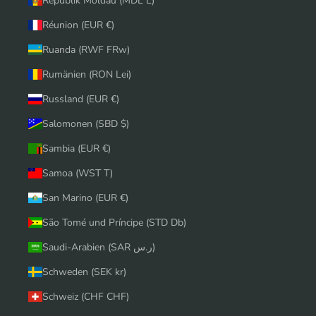
Republik Moldau (MDL L)
Réunion (EUR €)
Ruanda (RWF FRw)
Rumänien (RON Lei)
Russland (EUR €)
Salomonen (SBD $)
Sambia (EUR €)
Samoa (WST T)
San Marino (EUR €)
São Tomé und Príncipe (STD Db)
Saudi-Arabien (SAR ر.س)
Schweden (SEK kr)
Schweiz (CHF CHF)