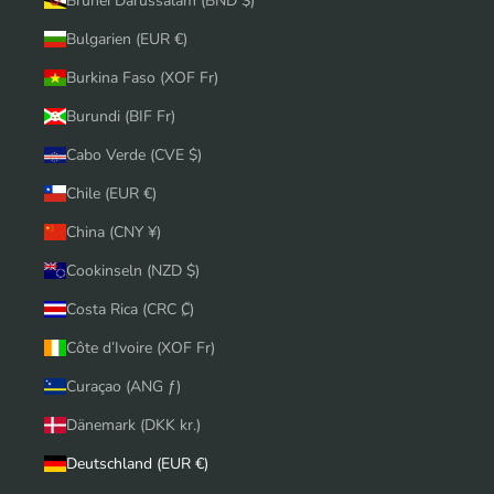
Brunei Darussalam (BND $)
Bulgarien (EUR €)
Burkina Faso (XOF Fr)
Burundi (BIF Fr)
Cabo Verde (CVE $)
Chile (EUR €)
China (CNY ¥)
Cookinseln (NZD $)
Costa Rica (CRC ₡)
Côte d’Ivoire (XOF Fr)
Curaçao (ANG ƒ)
Dänemark (DKK kr.)
Deutschland (EUR €)