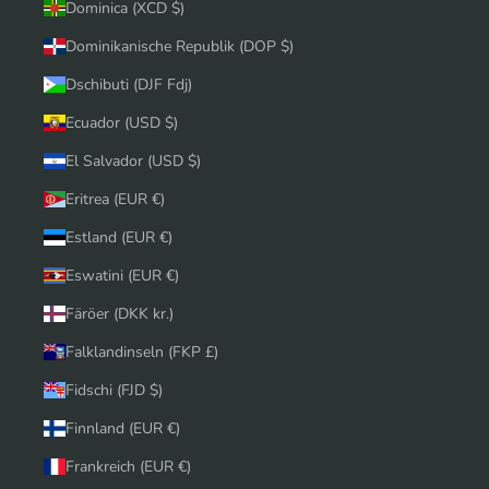
Dominica (XCD $)
Dominikanische Republik (DOP $)
Dschibuti (DJF Fdj)
Ecuador (USD $)
El Salvador (USD $)
Eritrea (EUR €)
Estland (EUR €)
Eswatini (EUR €)
Färöer (DKK kr.)
Falklandinseln (FKP £)
Fidschi (FJD $)
Finnland (EUR €)
Frankreich (EUR €)