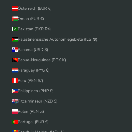
Österreich (EUR €)
Oman (EUR €)
Pakistan (PKR ₨)
Palästinensische Autonomiegebiete (ILS ₪)
Panama (USD $)
Papua-Neuguinea (PGK K)
Paraguay (PYG ₲)
Peru (PEN S/)
Philippinen (PHP ₱)
Pitcairninseln (NZD $)
Polen (PLN zł)
Portugal (EUR €)