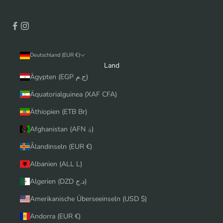
Deutschland (EUR €)
Land
Ägypten (EGP ج.م)
Äquatorialguinea (XAF CFA)
Äthiopien (ETB Br)
Afghanistan (AFN ؋)
Ålandinseln (EUR €)
Albanien (ALL L)
Algerien (DZD د.ج)
Amerikanische Überseeinseln (USD $)
Andorra (EUR €)