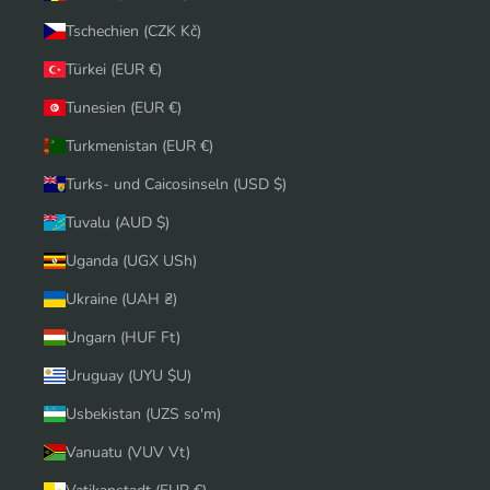
Tschechien (CZK Kč)
Türkei (EUR €)
Tunesien (EUR €)
Turkmenistan (EUR €)
Turks- und Caicosinseln (USD $)
Tuvalu (AUD $)
Uganda (UGX USh)
Ukraine (UAH ₴)
Ungarn (HUF Ft)
Uruguay (UYU $U)
Usbekistan (UZS so'm)
Vanuatu (VUV Vt)