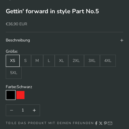
Gettin' forward in style Part No.5
Angebot
€36,90 EUR
Beschreibung
Größe:
XS
S
M
L
XL
2XL
3XL
4XL
5XL
Farbe:
Schwarz
Schwarz
Rot
Anzahl verringern
Anzahl erhöhen
TEILE DAS PRODUKT MIT DEINEN FREUNDEN