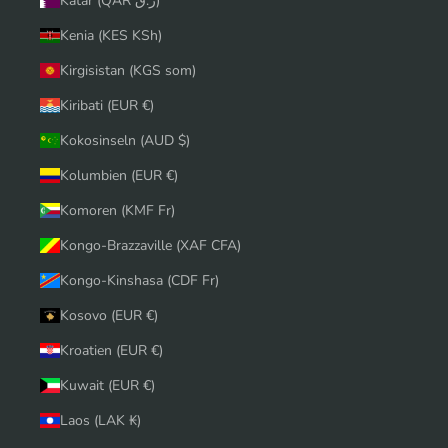
Katar (QAR ر.ق)
Kenia (KES KSh)
Kirgisistan (KGS som)
Kiribati (EUR €)
Kokosinseln (AUD $)
Kolumbien (EUR €)
Komoren (KMF Fr)
Kongo-Brazzaville (XAF CFA)
Kongo-Kinshasa (CDF Fr)
Kosovo (EUR €)
Kroatien (EUR €)
Kuwait (EUR €)
Laos (LAK ₭)