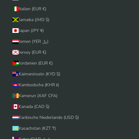
Italien (EUR €)
Jamaika (JMD $)
Japan (JPY ¥)
Jemen (YER ﷼)
Jersey (EUR €)
Jordanien (EUR €)
Kaimaninseln (KYD $)
Kambodscha (KHR ៛)
Kamerun (XAF CFA)
Kanada (CAD $)
Karibische Niederlande (USD $)
Kasachstan (KZT ₸)