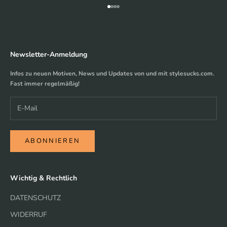
Gehe zu Element 1
Gehe zu Element 2
Gehe zu Element 3
Gehe zu Element 4
Newsletter-Anmeldung
Infos zu neuen Motiven, News und Updates von und mit stylesucks.com.
Fast immer regelmäßig!
ABONNIEREN
Wichtig & Rechtlich
DATENSCHUTZ
WIDERRUF