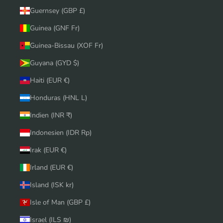
Guernsey (GBP £)
Guinea (GNF Fr)
Guinea-Bissau (XOF Fr)
Guyana (GYD $)
Haiti (EUR €)
Honduras (HNL L)
Indien (INR ₹)
Indonesien (IDR Rp)
Irak (EUR €)
Irland (EUR €)
Island (ISK kr)
Isle of Man (GBP £)
Israel (ILS ₪)