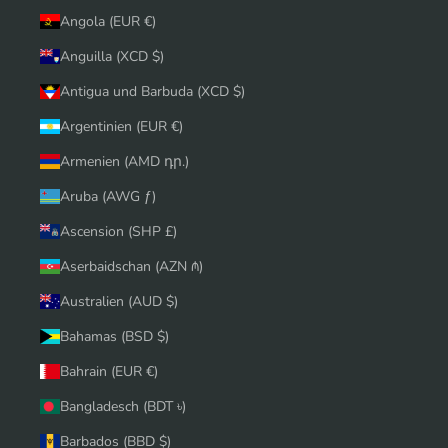
Angola (EUR €)
Anguilla (XCD $)
Antigua und Barbuda (XCD $)
Argentinien (EUR €)
Armenien (AMD դր.)
Aruba (AWG ƒ)
Ascension (SHP £)
Aserbaidschan (AZN ₼)
Australien (AUD $)
Bahamas (BSD $)
Bahrain (EUR €)
Bangladesch (BDT ৳)
Barbados (BBD $)