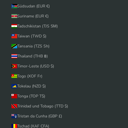
Südsudan (EUR €)
Suriname (EUR €)
Tadschikistan (TJS ЅМ)
Taiwan (TWD $)
Tansania (TZS Sh)
Thailand (THB ฿)
Timor-Leste (USD $)
Togo (XOF Fr)
Tokelau (NZD $)
Tonga (TOP T$)
Trinidad und Tobago (TTD $)
Tristan da Cunha (GBP £)
Tschad (XAF CFA)