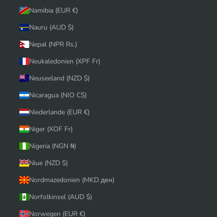
Namibia (EUR €)
Nauru (AUD $)
Nepal (NPR Rs.)
Neukaledonien (XPF Fr)
Neuseeland (NZD $)
Nicaragua (NIO C$)
Niederlande (EUR €)
Niger (XOF Fr)
Nigeria (NGN ₦)
Niue (NZD $)
Nordmazedonien (MKD ден)
Norfolkinsel (AUD $)
Norwegen (EUR €)