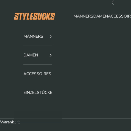
Zum Inhalt springen
Zurück
stylesucks
MÄNNERS
DAMEN
ACCESSOIR
MÄNNERS
DAMEN
ACCESSOIRES
EINZELSTÜCKE
Warenkorb