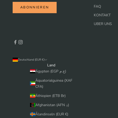
FAQ
ABONNIEREN
KONTAKT
UBER UNS
Deutschland (EUR €)
Land
Ägypten (EGP ج.م)
Äquatorialguinea (XAF
CFA)
Äthiopien (ETB Br)
Afghanistan (AFN ؋)
Ålandinseln (EUR €)