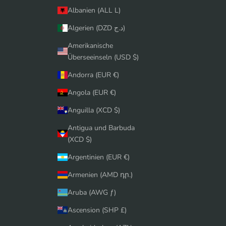
Albanien (ALL L)
Algerien (DZD د.ج)
Amerikanische
Überseeinseln (USD $)
Andorra (EUR €)
Angola (EUR €)
Anguilla (XCD $)
Antigua und Barbuda
(XCD $)
Argentinien (EUR €)
Armenien (AMD դր.)
Aruba (AWG ƒ)
Ascension (SHP £)