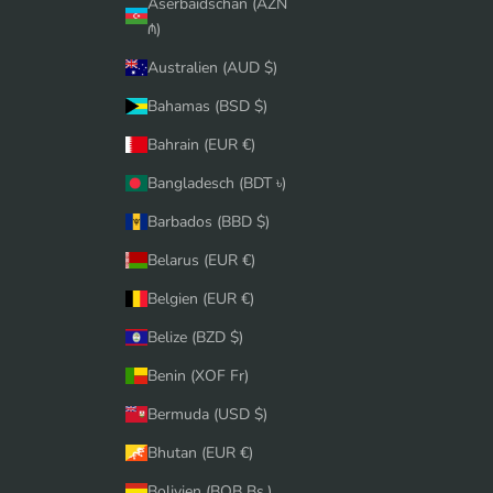
Aserbaidschan (AZN
₼)
Australien (AUD $)
Bahamas (BSD $)
Bahrain (EUR €)
Bangladesch (BDT ৳)
Barbados (BBD $)
Belarus (EUR €)
Belgien (EUR €)
Belize (BZD $)
Benin (XOF Fr)
Bermuda (USD $)
Bhutan (EUR €)
Bolivien (BOB Bs.)