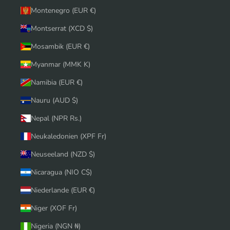
Montenegro (EUR €)
Montserrat (XCD $)
Mosambik (EUR €)
Myanmar (MMK K)
Namibia (EUR €)
Nauru (AUD $)
Nepal (NPR Rs.)
Neukaledonien (XPF Fr)
Neuseeland (NZD $)
Nicaragua (NIO C$)
Niederlande (EUR €)
Niger (XOF Fr)
Nigeria (NGN ₦)