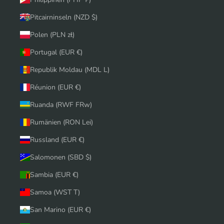
Pitcairninseln (NZD $)
Polen (PLN zł)
Portugal (EUR €)
Republik Moldau (MDL L)
Réunion (EUR €)
Ruanda (RWF FRw)
Rumänien (RON Lei)
Russland (EUR €)
Salomonen (SBD $)
Sambia (EUR €)
Samoa (WST T)
San Marino (EUR €)