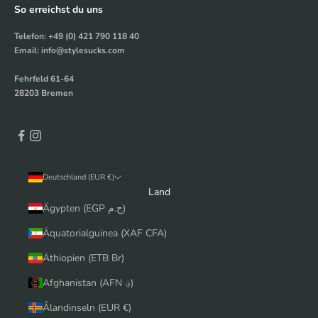
So erreichst du uns
Telefon: +49 (0) 421 790 118 40
Email: info@stylesucks.com
Fehrfeld 61-64
28203 Bremen
Deutschland (EUR €)
Land
Ägypten (EGP ج.م)
Äquatorialguinea (XAF CFA)
Äthiopien (ETB Br)
Afghanistan (AFN ؋)
Ålandinseln (EUR €)