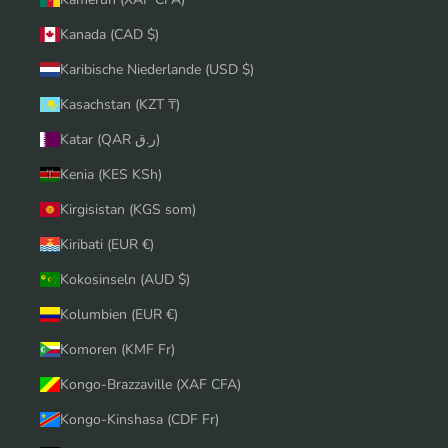
Kanada (CAD $)
Karibische Niederlande (USD $)
Kasachstan (KZT ₸)
Katar (QAR ر.ق)
Kenia (KES KSh)
Kirgisistan (KGS som)
Kiribati (EUR €)
Kokosinseln (AUD $)
Kolumbien (EUR €)
Komoren (KMF Fr)
Kongo-Brazzaville (XAF CFA)
Kongo-Kinshasa (CDF Fr)