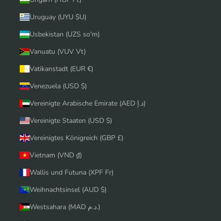
Uruguay (UYU $U)
Usbekistan (UZS so'm)
Vanuatu (VUV Vt)
Vatikanstadt (EUR €)
Venezuela (USD $)
Vereinigte Arabische Emirate (AED د.إ)
Vereinigte Staaten (USD $)
Vereinigtes Königreich (GBP £)
Vietnam (VND ₫)
Wallis und Futuna (XPF Fr)
Weihnachtsinsel (AUD $)
Westsahara (MAD د.م.)