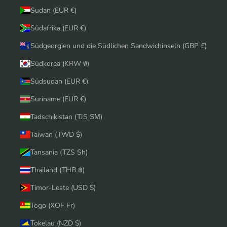
Sudan (EUR €)
Südafrika (EUR €)
Südgeorgien und die Südlichen Sandwichinseln (GBP £)
Südkorea (KRW ₩)
Südsudan (EUR €)
Suriname (EUR €)
Tadschikistan (TJS ЅМ)
Taiwan (TWD $)
Tansania (TZS Sh)
Thailand (THB ฿)
Timor-Leste (USD $)
Togo (XOF Fr)
Tokelau (NZD $)