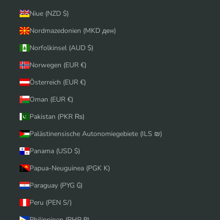
Niue (NZD $)
Nordmazedonien (MKD ден)
Norfolkinsel (AUD $)
Norwegen (EUR €)
Österreich (EUR €)
Oman (EUR €)
Pakistan (PKR ₨)
Palästinensische Autonomiegebiete (ILS ₪)
Panama (USD $)
Papua-Neuguinea (PGK K)
Paraguay (PYG ₲)
Peru (PEN S/)
Philippinen (PHP ₱)