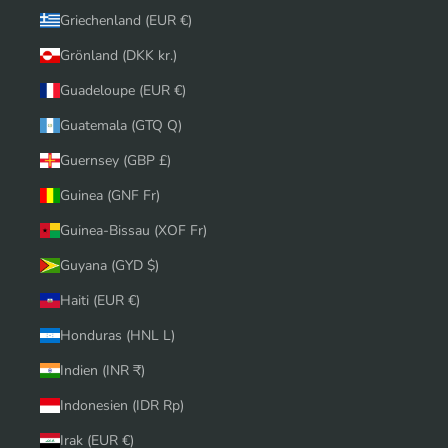
Griechenland (EUR €)
Grönland (DKK kr.)
Guadeloupe (EUR €)
Guatemala (GTQ Q)
Guernsey (GBP £)
Guinea (GNF Fr)
Guinea-Bissau (XOF Fr)
Guyana (GYD $)
Haiti (EUR €)
Honduras (HNL L)
Indien (INR ₹)
Indonesien (IDR Rp)
Irak (EUR €)