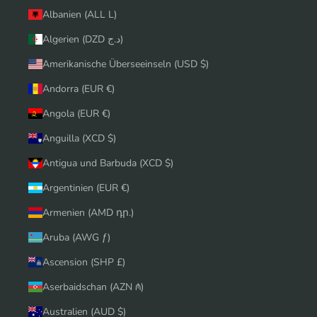
Albanien (ALL L)
Algerien (DZD د.ج)
Amerikanische Überseeinseln (USD $)
Andorra (EUR €)
Angola (EUR €)
Anguilla (XCD $)
Antigua und Barbuda (XCD $)
Argentinien (EUR €)
Armenien (AMD դր.)
Aruba (AWG ƒ)
Ascension (SHP £)
Aserbaidschan (AZN ₼)
Australien (AUD $)