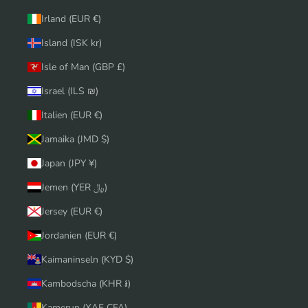
Irland (EUR €)
Island (ISK kr)
Isle of Man (GBP £)
Israel (ILS ₪)
Italien (EUR €)
Jamaika (JMD $)
Japan (JPY ¥)
Jemen (YER ﷼)
Jersey (EUR €)
Jordanien (EUR €)
Kaimaninseln (KYD $)
Kambodscha (KHR ៛)
Kamerun (XAF CFA)