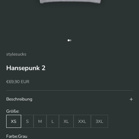
Gehe zu Element 1
Gehe zu Element 2
stylesucks
Hansepunk 2
Angebot
€69,90 EUR
Beschreibung
Größe:
XS
S
M
L
XL
XXL
3XL
Farbe:
Grau