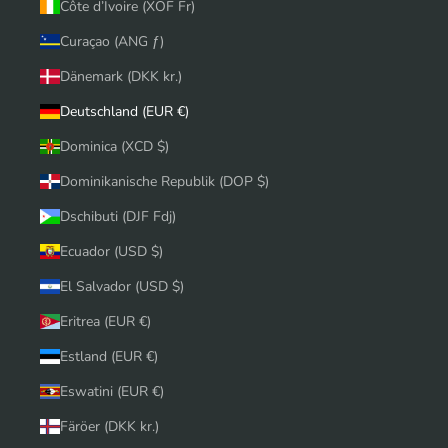
Côte d’Ivoire (XOF Fr)
Curaçao (ANG ƒ)
Dänemark (DKK kr.)
Deutschland (EUR €)
Dominica (XCD $)
Dominikanische Republik (DOP $)
Dschibuti (DJF Fdj)
Ecuador (USD $)
El Salvador (USD $)
Eritrea (EUR €)
Estland (EUR €)
Eswatini (EUR €)
Färöer (DKK kr.)