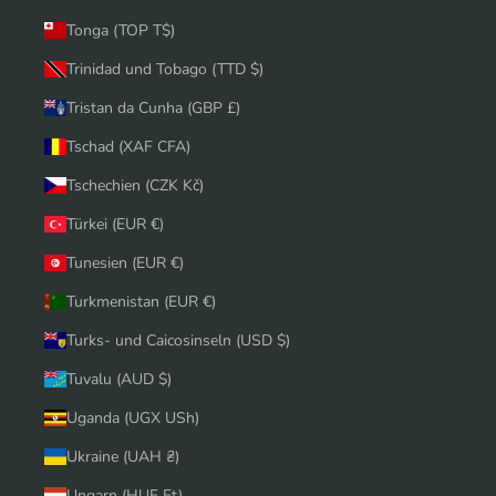
Tonga (TOP T$)
Trinidad und Tobago (TTD $)
Tristan da Cunha (GBP £)
Tschad (XAF CFA)
Tschechien (CZK Kč)
Türkei (EUR €)
Tunesien (EUR €)
Turkmenistan (EUR €)
Turks- und Caicosinseln (USD $)
Tuvalu (AUD $)
Uganda (UGX USh)
Ukraine (UAH ₴)
Ungarn (HUF Ft)