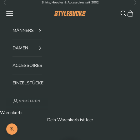
Zum Inhalt springen
Shirts, Hoodies & Accessoires seit 2002
Zurück
Vor
Menü
Suchen
Waren
stylesucks
MÄNNERS
DAMEN
ACCESSOIRES
EINZELSTÜCKE
ANMELDEN
Warenkorb
Dein Warenkorb ist leer
Bild vergrößern