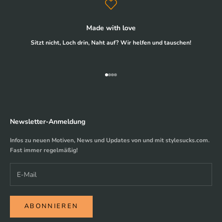
Made with love
Sitzt nicht, Loch drin, Naht auf? Wir helfen und tauschen!
Gehe zu Element 1
Gehe zu Element 2
Gehe zu Element 3
Gehe zu Element 4
Newsletter-Anmeldung
Infos zu neuen Motiven, News und Updates von und mit stylesucks.com.
Fast immer regelmäßig!
ABONNIEREN