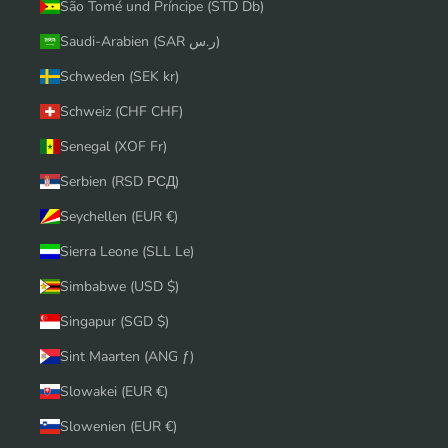
São Tomé und Príncipe (STD Db)
Saudi-Arabien (SAR ر.س)
Schweden (SEK kr)
Schweiz (CHF CHF)
Senegal (XOF Fr)
Serbien (RSD РСД)
Seychellen (EUR €)
Sierra Leone (SLL Le)
Simbabwe (USD $)
Singapur (SGD $)
Sint Maarten (ANG ƒ)
Slowakei (EUR €)
Slowenien (EUR €)