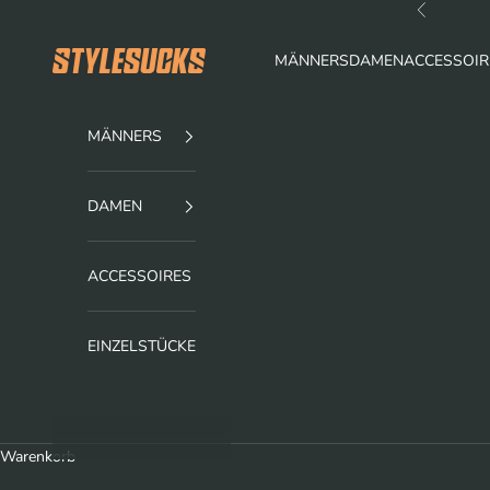
Zum Inhalt springen
Zurück
stylesucks
MÄNNERS
DAMEN
ACCESSOIR
MÄNNERS
DAMEN
ACCESSOIRES
EINZELSTÜCKE
Warenkorb