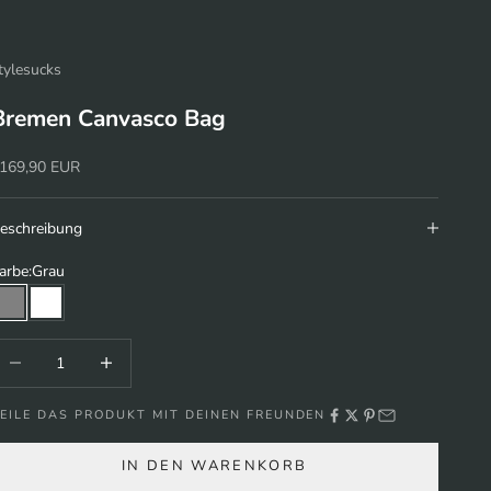
tylesucks
Bremen Canvasco Bag
ngebot
169,90 EUR
eschreibung
arbe:
Grau
Grau
Weiß
nzahl verringern
Anzahl erhöhen
EILE DAS PRODUKT MIT DEINEN FREUNDEN
IN DEN WARENKORB