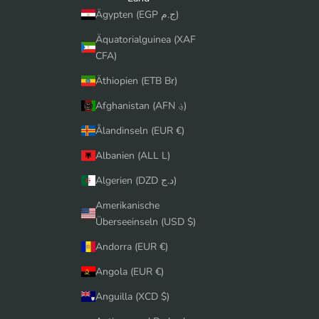
Ägypten (EGP ج.م)
Äquatorialguinea (XAF
CFA)
Äthiopien (ETB Br)
Afghanistan (AFN ؋)
Ålandinseln (EUR €)
Albanien (ALL L)
Algerien (DZD د.ج)
Amerikanische
Überseeinseln (USD $)
Andorra (EUR €)
Angola (EUR €)
Anguilla (XCD $)