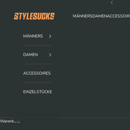
Zum Inhalt springen
Zurück
stylesucks
MÄNNERS
DAMEN
ACCESSOIR
MÄNNERS
DAMEN
ACCESSOIRES
EINZELSTÜCKE
Warenkorb