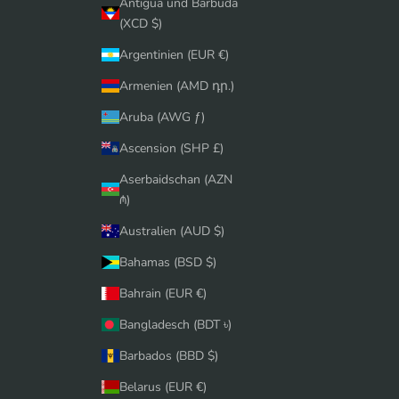
Antigua und Barbuda
(XCD $)
Argentinien (EUR €)
Armenien (AMD դր.)
Aruba (AWG ƒ)
Ascension (SHP £)
Aserbaidschan (AZN
₼)
Australien (AUD $)
Bahamas (BSD $)
Bahrain (EUR €)
Bangladesch (BDT ৳)
Barbados (BBD $)
Belarus (EUR €)