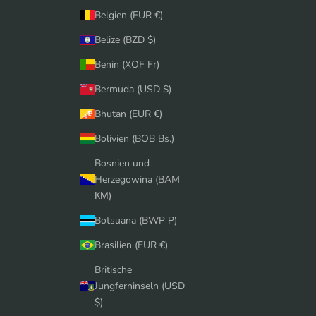
Belgien (EUR €)
Belize (BZD $)
Benin (XOF Fr)
Bermuda (USD $)
Bhutan (EUR €)
Bolivien (BOB Bs.)
Bosnien und
Herzegowina (BAM
КМ)
Botsuana (BWP P)
Brasilien (EUR €)
Britische
Jungferninseln (USD
$)