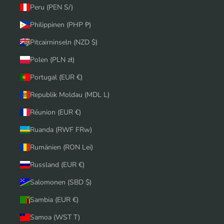
Peru (PEN S/)
Philippinen (PHP ₱)
Pitcairninseln (NZD $)
Polen (PLN zł)
Portugal (EUR €)
Republik Moldau (MDL L)
Réunion (EUR €)
Ruanda (RWF FRw)
Rumänien (RON Lei)
Russland (EUR €)
Salomonen (SBD $)
Sambia (EUR €)
Samoa (WST T)