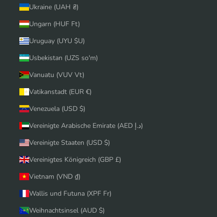
Ukraine (UAH ₴)
Ungarn (HUF Ft)
Uruguay (UYU $U)
Usbekistan (UZS so'm)
Vanuatu (VUV Vt)
Vatikanstadt (EUR €)
Venezuela (USD $)
Vereinigte Arabische Emirate (AED د.إ)
Vereinigte Staaten (USD $)
Vereinigtes Königreich (GBP £)
Vietnam (VND ₫)
Wallis und Futuna (XPF Fr)
Weihnachtsinsel (AUD $)