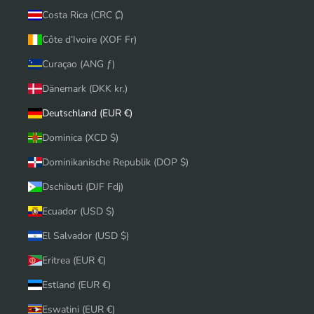
Costa Rica (CRC ₡)
Côte d’Ivoire (XOF Fr)
Curaçao (ANG ƒ)
Dänemark (DKK kr.)
Deutschland (EUR €)
Dominica (XCD $)
Dominikanische Republik (DOP $)
Dschibuti (DJF Fdj)
Ecuador (USD $)
El Salvador (USD $)
Eritrea (EUR €)
Estland (EUR €)
Eswatini (EUR €)