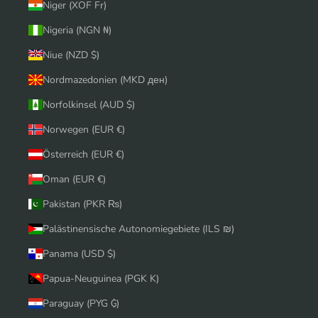
Niger (XOF Fr)
Nigeria (NGN ₦)
Niue (NZD $)
Nordmazedonien (MKD ден)
Norfolkinsel (AUD $)
Norwegen (EUR €)
Österreich (EUR €)
Oman (EUR €)
Pakistan (PKR ₨)
Palästinensische Autonomiegebiete (ILS ₪)
Panama (USD $)
Papua-Neuguinea (PGK K)
Paraguay (PYG ₲)