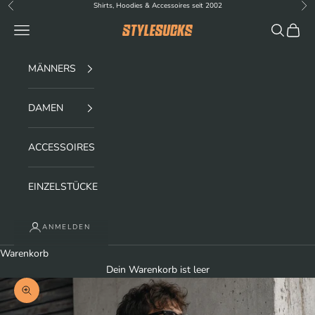
Zum Inhalt springen
Shirts, Hoodies & Accessoires seit 2002
Zurück
Vor
Menü
Suchen
Waren
stylesucks
MÄNNERS
DAMEN
ACCESSOIRES
EINZELSTÜCKE
ANMELDEN
Warenkorb
Dein Warenkorb ist leer
Bild vergrößern