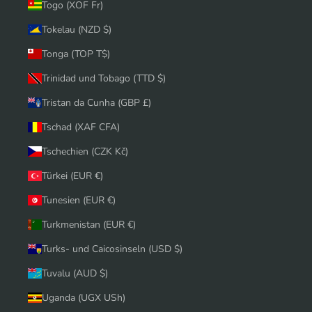
Togo (XOF Fr)
Tokelau (NZD $)
Tonga (TOP T$)
Trinidad und Tobago (TTD $)
Tristan da Cunha (GBP £)
Tschad (XAF CFA)
Tschechien (CZK Kč)
Türkei (EUR €)
Tunesien (EUR €)
Turkmenistan (EUR €)
Turks- und Caicosinseln (USD $)
Tuvalu (AUD $)
Uganda (UGX USh)