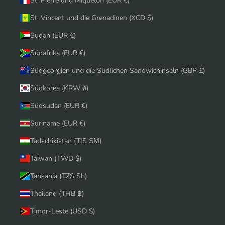
St. Pierre und Miquelon (EUR €)
St. Vincent und die Grenadinen (XCD $)
Sudan (EUR €)
Südafrika (EUR €)
Südgeorgien und die Südlichen Sandwichinseln (GBP £)
Südkorea (KRW ₩)
Südsudan (EUR €)
Suriname (EUR €)
Tadschikistan (TJS ЅМ)
Taiwan (TWD $)
Tansania (TZS Sh)
Thailand (THB ฿)
Timor-Leste (USD $)