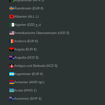
Afghanistan (AFN ؋)
Ålandinseln (EUR €)
Albanien (ALL L)
Algerien (DZD د.ج)
Amerikanische Überseeinseln (USD $)
Andorra (EUR €)
Angola (EUR €)
Anguilla (XCD $)
Antigua und Barbuda (XCD $)
Argentinien (EUR €)
Armenien (AMD դր.)
Aruba (AWG ƒ)
Ascension (SHP £)