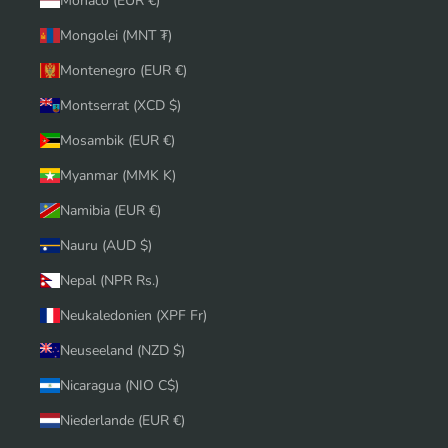
Monaco (EUR €)
Mongolei (MNT ₮)
Montenegro (EUR €)
Montserrat (XCD $)
Mosambik (EUR €)
Myanmar (MMK K)
Namibia (EUR €)
Nauru (AUD $)
Nepal (NPR Rs.)
Neukaledonien (XPF Fr)
Neuseeland (NZD $)
Nicaragua (NIO C$)
Niederlande (EUR €)