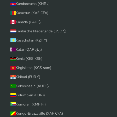
Kambodscha (KHR ៛)
Kamerun (XAF CFA)
Kanada (CAD $)
Karibische Niederlande (USD $)
Kasachstan (KZT ₸)
Katar (QAR ر.ق)
Kenia (KES KSh)
Kirgisistan (KGS som)
Kiribati (EUR €)
Kokosinseln (AUD $)
Kolumbien (EUR €)
Komoren (KMF Fr)
Kongo-Brazzaville (XAF CFA)