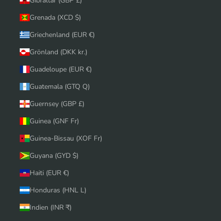
Gibraltar (GBP £)
Grenada (XCD $)
Griechenland (EUR €)
Grönland (DKK kr.)
Guadeloupe (EUR €)
Guatemala (GTQ Q)
Guernsey (GBP £)
Guinea (GNF Fr)
Guinea-Bissau (XOF Fr)
Guyana (GYD $)
Haiti (EUR €)
Honduras (HNL L)
Indien (INR ₹)