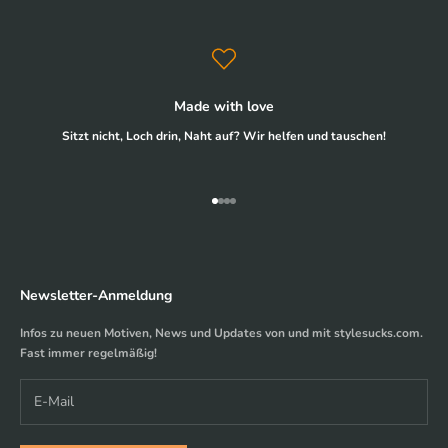
Made with love
Sitzt nicht, Loch drin, Naht auf? Wir helfen und tauschen!
Gehe zu Element 1
Gehe zu Element 2
Gehe zu Element 3
Gehe zu Element 4
Newsletter-Anmeldung
Infos zu neuen Motiven, News und Updates von und mit stylesucks.com.
Fast immer regelmäßig!