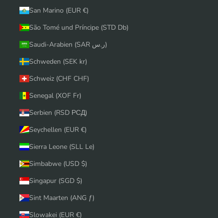
San Marino (EUR €)
São Tomé und Príncipe (STD Db)
Saudi-Arabien (SAR ر.س)
Schweden (SEK kr)
Schweiz (CHF CHF)
Senegal (XOF Fr)
Serbien (RSD РСД)
Seychellen (EUR €)
Sierra Leone (SLL Le)
Simbabwe (USD $)
Singapur (SGD $)
Sint Maarten (ANG ƒ)
Slowakei (EUR €)