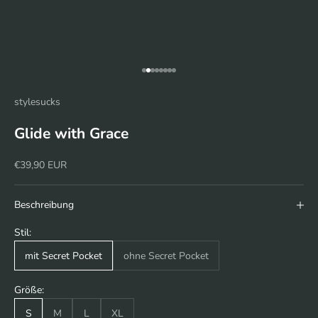
Gehe zu Element 1
Gehe zu Element 2
Gehe zu Element 3
Gehe zu Element 4
Gehe zu Element 5
Gehe zu Element 6
Gehe zu Element 7
Gehe zu Element 8
stylesucks
Glide with Grace
Angebot
€39,90 EUR
Beschreibung
Stil:
mit Secret Pocket
ohne Secret Pocket
Größe:
S
M
L
XL