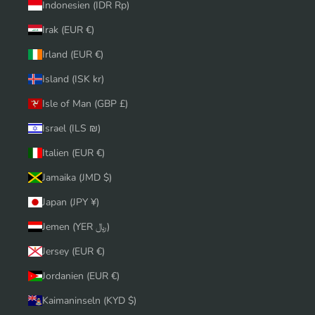
Indonesien (IDR Rp)
Irak (EUR €)
Irland (EUR €)
Island (ISK kr)
Isle of Man (GBP £)
Israel (ILS ₪)
Italien (EUR €)
Jamaika (JMD $)
Japan (JPY ¥)
Jemen (YER ﷼)
Jersey (EUR €)
Jordanien (EUR €)
Kaimaninseln (KYD $)