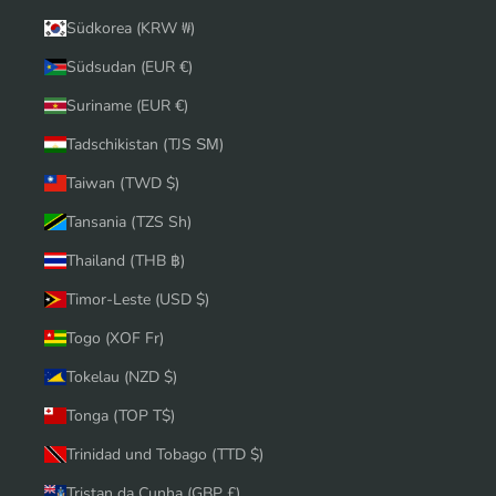
Südkorea (KRW ₩)
Südsudan (EUR €)
Suriname (EUR €)
Tadschikistan (TJS ЅМ)
Taiwan (TWD $)
Tansania (TZS Sh)
Thailand (THB ฿)
Timor-Leste (USD $)
Togo (XOF Fr)
Tokelau (NZD $)
Tonga (TOP T$)
Trinidad und Tobago (TTD $)
Tristan da Cunha (GBP £)