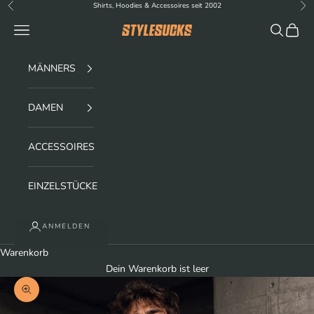
Zum Inhalt springen
Shirts, Hoodies & Accessoires seit 2002
Zurück
Vor
Menü
Suchen
Waren
stylesucks
MÄNNERS
DAMEN
ACCESSOIRES
EINZELSTÜCKE
ANMELDEN
Warenkorb
Dein Warenkorb ist leer
Bild vergrößern