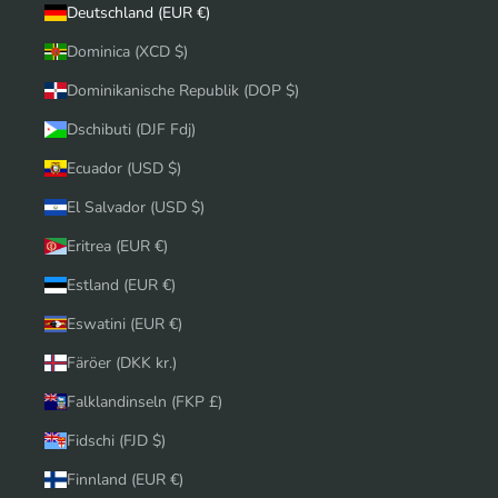
Deutschland (EUR €)
Dominica (XCD $)
Dominikanische Republik (DOP $)
Dschibuti (DJF Fdj)
Ecuador (USD $)
El Salvador (USD $)
Eritrea (EUR €)
Estland (EUR €)
Eswatini (EUR €)
Färöer (DKK kr.)
Falklandinseln (FKP £)
Fidschi (FJD $)
Finnland (EUR €)