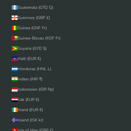
Guatemala (GTQ Q)
Guernsey (GBP £)
Guinea (GNF Fr)
Guinea-Bissau (XOF Fr)
Guyana (GYD $)
Haiti (EUR €)
Honduras (HNL L)
Indien (INR ₹)
Indonesien (IDR Rp)
Irak (EUR €)
Irland (EUR €)
Island (ISK kr)
Isle of Man (GBP £)