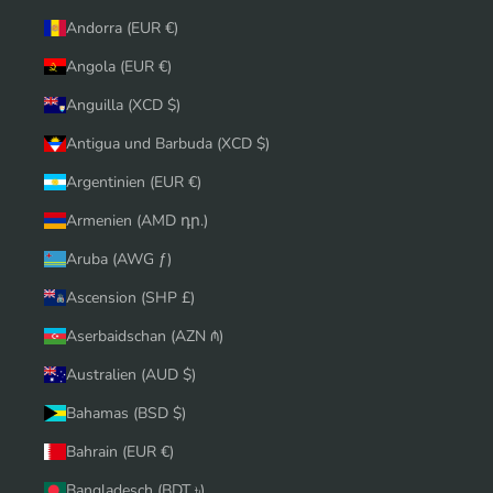
Andorra (EUR €)
Angola (EUR €)
Anguilla (XCD $)
Antigua und Barbuda (XCD $)
Argentinien (EUR €)
Armenien (AMD դր.)
Aruba (AWG ƒ)
Ascension (SHP £)
Aserbaidschan (AZN ₼)
Australien (AUD $)
Bahamas (BSD $)
Bahrain (EUR €)
Bangladesch (BDT ৳)