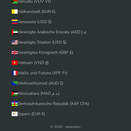
Vanuatu (VUV Vt)
Vatikanstadt (EUR €)
Venezuela (USD $)
Vereinigte Arabische Emirate (AED د.إ)
Vereinigte Staaten (USD $)
Vereinigtes Königreich (GBP £)
Vietnam (VND ₫)
Wallis und Futuna (XPF Fr)
Weihnachtsinsel (AUD $)
Westsahara (MAD د.م.)
Zentralafrikanische Republik (XAF CFA)
Zypern (EUR €)
© 2026 - stylesucks