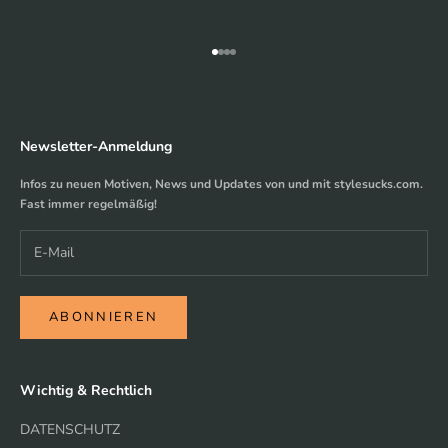
Gehe zu Element 1
Gehe zu Element 2
Gehe zu Element 3
Gehe zu Element 4
Newsletter-Anmeldung
Infos zu neuen Motiven, News und Updates von und mit stylesucks.com.
Fast immer regelmäßig!
ABONNIEREN
Wichtig & Rechtlich
DATENSCHUTZ