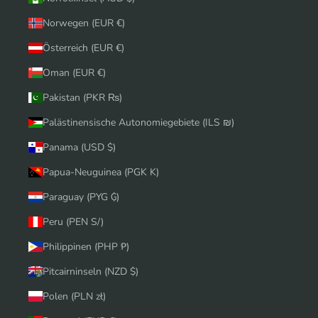
Norwegen (EUR €)
Österreich (EUR €)
Oman (EUR €)
Pakistan (PKR ₨)
Palästinensische Autonomiegebiete (ILS ₪)
Panama (USD $)
Papua-Neuguinea (PGK K)
Paraguay (PYG ₲)
Peru (PEN S/)
Philippinen (PHP ₱)
Pitcairninseln (NZD $)
Polen (PLN zł)