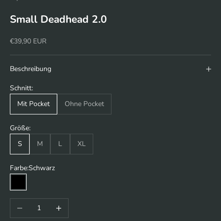
Small Deadhead 2.0
Angebot
€39,90 EUR
Beschreibung
Schnitt:
Mit Pocket
Ohne Pocket
Größe:
S
M
L
XL
Farbe:
Schwarz
Schwarz
Anzahl verringern
Anzahl erhöhen