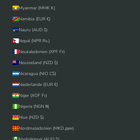
Myanmar (MMK K)
Namibia (EUR €)
Nauru (AUD $)
Nepal (NPR Rs.)
Neukaledonien (XPF Fr)
Neuseeland (NZD $)
Nicaragua (NIO C$)
Niederlande (EUR €)
Niger (XOF Fr)
Nigeria (NGN ₦)
Niue (NZD $)
Nordmazedonien (MKD ден)
Norfolkinsel (AUD $)