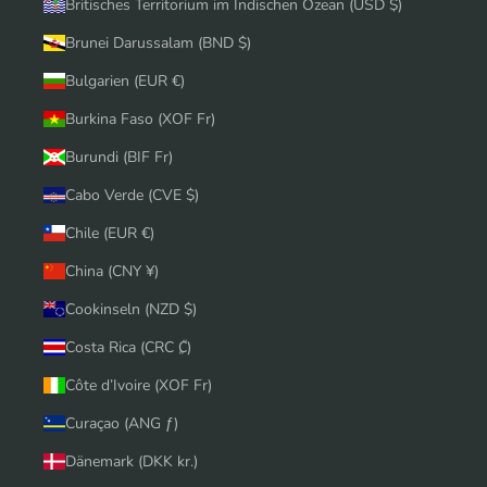
Britisches Territorium im Indischen Ozean (USD $)
Brunei Darussalam (BND $)
Bulgarien (EUR €)
Burkina Faso (XOF Fr)
Burundi (BIF Fr)
Cabo Verde (CVE $)
Chile (EUR €)
China (CNY ¥)
Cookinseln (NZD $)
Costa Rica (CRC ₡)
Côte d’Ivoire (XOF Fr)
Curaçao (ANG ƒ)
Dänemark (DKK kr.)