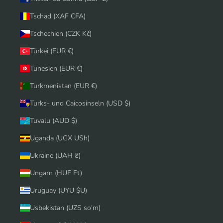
Tschad (XAF CFA)
Tschechien (CZK Kč)
Türkei (EUR €)
Tunesien (EUR €)
Turkmenistan (EUR €)
Turks- und Caicosinseln (USD $)
Tuvalu (AUD $)
Uganda (UGX USh)
Ukraine (UAH ₴)
Ungarn (HUF Ft)
Uruguay (UYU $U)
Usbekistan (UZS so'm)