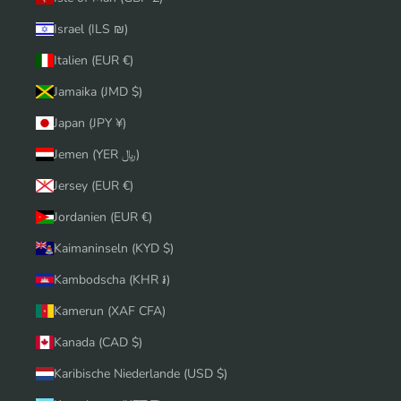
Israel (ILS ₪)
Italien (EUR €)
Jamaika (JMD $)
Japan (JPY ¥)
Jemen (YER ﷼)
Jersey (EUR €)
Jordanien (EUR €)
Kaimaninseln (KYD $)
Kambodscha (KHR ៛)
Kamerun (XAF CFA)
Kanada (CAD $)
Karibische Niederlande (USD $)