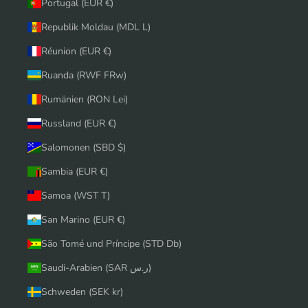
Portugal (EUR €)
Republik Moldau (MDL L)
Réunion (EUR €)
Ruanda (RWF FRw)
Rumänien (RON Lei)
Russland (EUR €)
Salomonen (SBD $)
Sambia (EUR €)
Samoa (WST T)
San Marino (EUR €)
São Tomé und Príncipe (STD Db)
Saudi-Arabien (SAR ر.س)
Schweden (SEK kr)