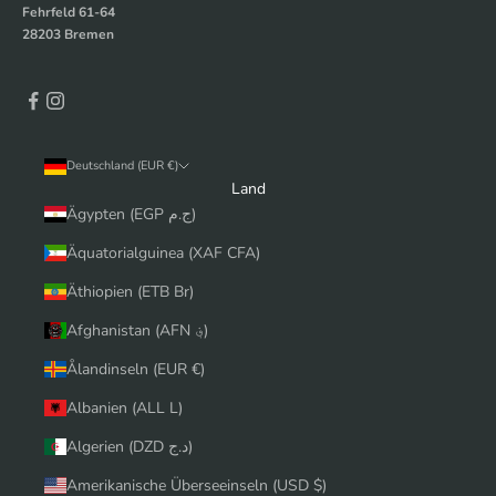
Fehrfeld 61-64
28203 Bremen
Deutschland (EUR €)
Land
Ägypten (EGP ج.م)
Äquatorialguinea (XAF CFA)
Äthiopien (ETB Br)
Afghanistan (AFN ؋)
Ålandinseln (EUR €)
Albanien (ALL L)
Algerien (DZD د.ج)
Amerikanische Überseeinseln (USD $)