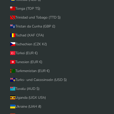
Tonga (TOP T$)
Trinidad und Tobago (TTD $)
Tristan da Cunha (GBP £)
Tschad (XAF CFA)
Tschechien (CZK Kč)
Türkei (EUR €)
Tunesien (EUR €)
Turkmenistan (EUR €)
Turks- und Caicosinseln (USD $)
Tuvalu (AUD $)
Uganda (UGX USh)
Ukraine (UAH ₴)