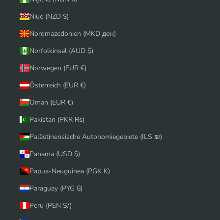
Niue (NZD $)
Nordmazedonien (MKD ден)
Norfolkinsel (AUD $)
Norwegen (EUR €)
Österreich (EUR €)
Oman (EUR €)
Pakistan (PKR ₨)
Palästinensische Autonomiegebiete (ILS ₪)
Panama (USD $)
Papua-Neuguinea (PGK K)
Paraguay (PYG ₲)
Peru (PEN S/)