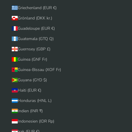
Griechenland (EUR €)
Grönland (DKK kr.)
Guadeloupe (EUR €)
Guatemala (GTQ Q)
Guernsey (GBP £)
Guinea (GNF Fr)
Guinea-Bissau (XOF Fr)
Guyana (GYD $)
Haiti (EUR €)
Honduras (HNL L)
Indien (INR ₹)
Indonesien (IDR Rp)
Irak (EUR €)