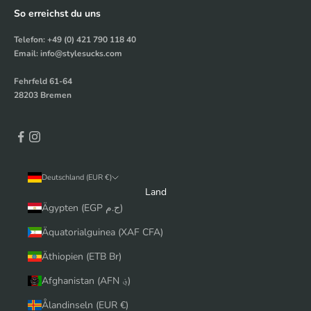
So erreichst du uns
Telefon: +49 (0) 421 790 118 40
Email: info@stylesucks.com
Fehrfeld 61-64
28203 Bremen
Deutschland (EUR €)
Land
Ägypten (EGP ج.م)
Äquatorialguinea (XAF CFA)
Äthiopien (ETB Br)
Afghanistan (AFN ؋)
Ålandinseln (EUR €)