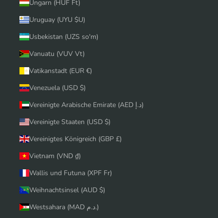
Ungarn (HUF Ft)
Uruguay (UYU $U)
Usbekistan (UZS so'm)
Vanuatu (VUV Vt)
Vatikanstadt (EUR €)
Venezuela (USD $)
Vereinigte Arabische Emirate (AED د.إ)
Vereinigte Staaten (USD $)
Vereinigtes Königreich (GBP £)
Vietnam (VND ₫)
Wallis und Futuna (XPF Fr)
Weihnachtsinsel (AUD $)
Westsahara (MAD د.م.)