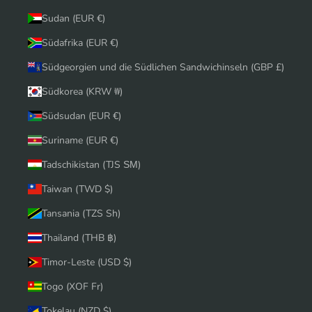
Sudan (EUR €)
Südafrika (EUR €)
Südgeorgien und die Südlichen Sandwichinseln (GBP £)
Südkorea (KRW ₩)
Südsudan (EUR €)
Suriname (EUR €)
Tadschikistan (TJS ЅМ)
Taiwan (TWD $)
Tansania (TZS Sh)
Thailand (THB ฿)
Timor-Leste (USD $)
Togo (XOF Fr)
Tokelau (NZD $)