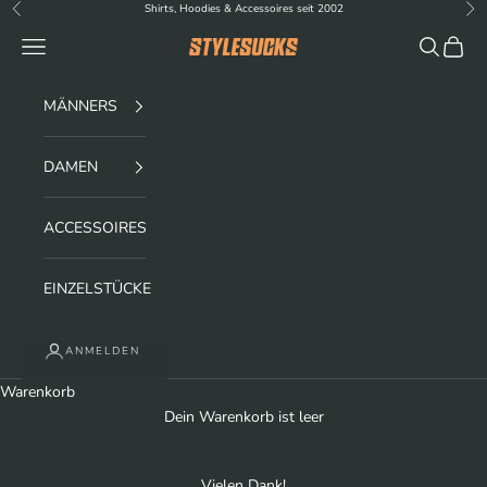
Zum Inhalt springen
Shirts, Hoodies & Accessoires seit 2002
Zurück
Vor
Menü
Suchen
Waren
stylesucks
MÄNNERS
DAMEN
ACCESSOIRES
EINZELSTÜCKE
ANMELDEN
Warenkorb
Dein Warenkorb ist leer
Vielen Dank!