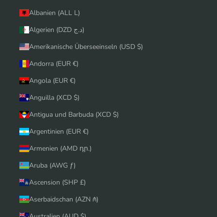
Albanien (ALL L)
Algerien (DZD د.ج)
Amerikanische Überseeinseln (USD $)
Andorra (EUR €)
Angola (EUR €)
Anguilla (XCD $)
Antigua und Barbuda (XCD $)
Argentinien (EUR €)
Armenien (AMD դր.)
Aruba (AWG ƒ)
Ascension (SHP £)
Aserbaidschan (AZN ₼)
Australien (AUD $)