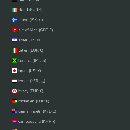
Irland (EUR €)
Island (ISK kr)
Isle of Man (GBP £)
Israel (ILS ₪)
Italien (EUR €)
Jamaika (JMD $)
Japan (JPY ¥)
Jemen (YER ﷼)
Jersey (EUR €)
Jordanien (EUR €)
Kaimaninseln (KYD $)
Kambodscha (KHR ៛)