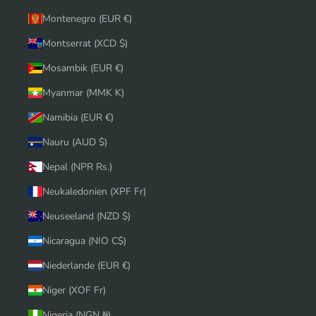
Montenegro (EUR €)
Montserrat (XCD $)
Mosambik (EUR €)
Myanmar (MMK K)
Namibia (EUR €)
Nauru (AUD $)
Nepal (NPR Rs.)
Neukaledonien (XPF Fr)
Neuseeland (NZD $)
Nicaragua (NIO C$)
Niederlande (EUR €)
Niger (XOF Fr)
Nigeria (NGN ₦)