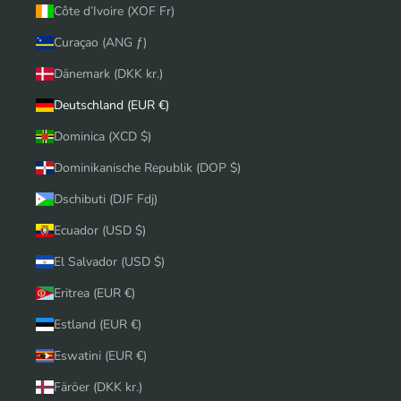
Côte d’Ivoire (XOF Fr)
Curaçao (ANG ƒ)
Dänemark (DKK kr.)
Deutschland (EUR €)
Dominica (XCD $)
Dominikanische Republik (DOP $)
Dschibuti (DJF Fdj)
Ecuador (USD $)
El Salvador (USD $)
Eritrea (EUR €)
Estland (EUR €)
Eswatini (EUR €)
Färöer (DKK kr.)