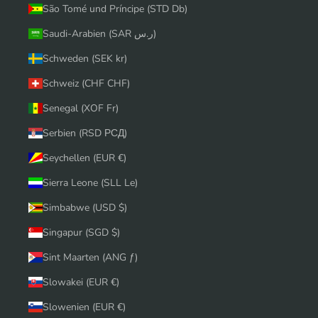
São Tomé und Príncipe (STD Db)
Saudi-Arabien (SAR ر.س)
Schweden (SEK kr)
Schweiz (CHF CHF)
Senegal (XOF Fr)
Serbien (RSD РСД)
Seychellen (EUR €)
Sierra Leone (SLL Le)
Simbabwe (USD $)
Singapur (SGD $)
Sint Maarten (ANG ƒ)
Slowakei (EUR €)
Slowenien (EUR €)