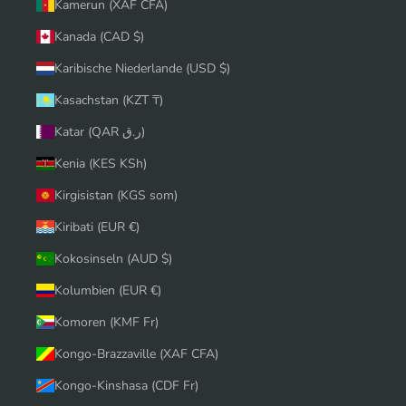
Kamerun (XAF CFA)
Kanada (CAD $)
Karibische Niederlande (USD $)
Kasachstan (KZT ₸)
Katar (QAR ر.ق)
Kenia (KES KSh)
Kirgisistan (KGS som)
Kiribati (EUR €)
Kokosinseln (AUD $)
Kolumbien (EUR €)
Komoren (KMF Fr)
Kongo-Brazzaville (XAF CFA)
Kongo-Kinshasa (CDF Fr)