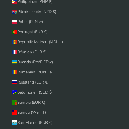
Philippinen (PHP ₱)
Pitcairninseln (NZD $)
Polen (PLN zł)
Portugal (EUR €)
Republik Moldau (MDL L)
Réunion (EUR €)
Ruanda (RWF FRw)
Rumänien (RON Lei)
Russland (EUR €)
Salomonen (SBD $)
Sambia (EUR €)
Samoa (WST T)
San Marino (EUR €)