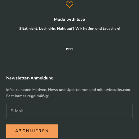
Made with love
Sitzt nicht, Loch drin, Naht auf? Wir helfen und tauschen!
Gehe zu Element 1
Gehe zu Element 2
Gehe zu Element 3
Gehe zu Element 4
Newsletter-Anmeldung
Infos zu neuen Motiven, News und Updates von und mit stylesucks.com.
Fast immer regelmäßig!
ABONNIEREN