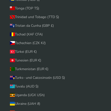
Tonga (TOP T$)
Trinidad und Tobago (TTD $)
Tristan da Cunha (GBP £)
Tschad (XAF CFA)
Tschechien (CZK Kč)
Türkei (EUR €)
Tunesien (EUR €)
Turkmenistan (EUR €)
Turks- und Caicosinseln (USD $)
Tuvalu (AUD $)
Uganda (UGX USh)
Ukraine (UAH ₴)