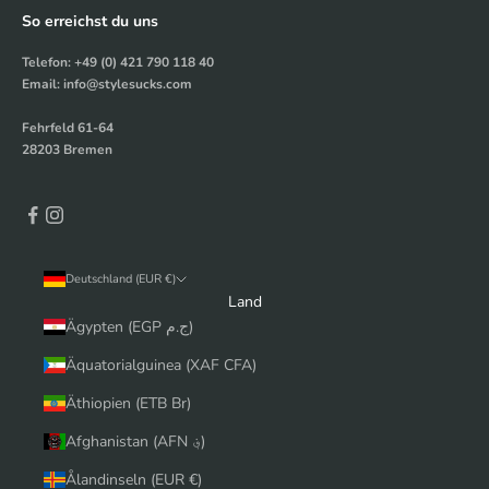
So erreichst du uns
Telefon: +49 (0) 421 790 118 40
Email: info@stylesucks.com
Fehrfeld 61-64
28203 Bremen
Deutschland (EUR €)
Land
Ägypten (EGP ج.م)
Äquatorialguinea (XAF CFA)
Äthiopien (ETB Br)
Afghanistan (AFN ؋)
Ålandinseln (EUR €)