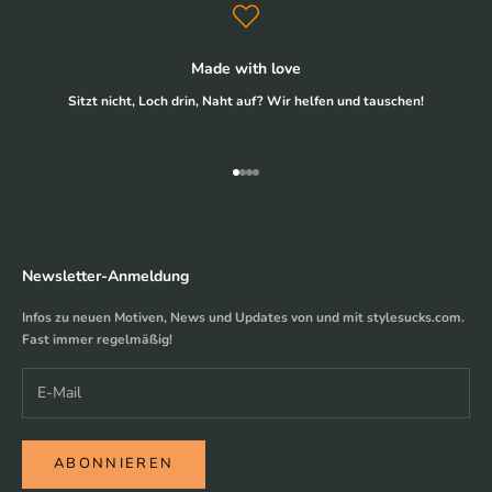
Made with love
Sitzt nicht, Loch drin, Naht auf? Wir helfen und tauschen!
Gehe zu Element 1
Gehe zu Element 2
Gehe zu Element 3
Gehe zu Element 4
Newsletter-Anmeldung
Infos zu neuen Motiven, News und Updates von und mit stylesucks.com.
Fast immer regelmäßig!
ABONNIEREN