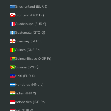
Griechenland (EUR €)
Grönland (DKK kr.)
Guadeloupe (EUR €)
Guatemala (GTQ Q)
Guernsey (GBP £)
Guinea (GNF Fr)
Guinea-Bissau (XOF Fr)
Guyana (GYD $)
Haiti (EUR €)
Honduras (HNL L)
Indien (INR ₹)
Indonesien (IDR Rp)
Irak (EUR €)