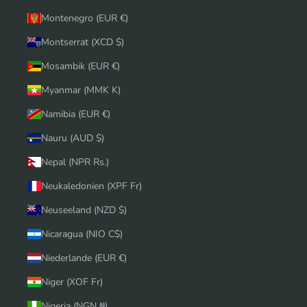
Montenegro (EUR €)
Montserrat (XCD $)
Mosambik (EUR €)
Myanmar (MMK K)
Namibia (EUR €)
Nauru (AUD $)
Nepal (NPR Rs.)
Neukaledonien (XPF Fr)
Neuseeland (NZD $)
Nicaragua (NIO C$)
Niederlande (EUR €)
Niger (XOF Fr)
Nigeria (NGN ₦)