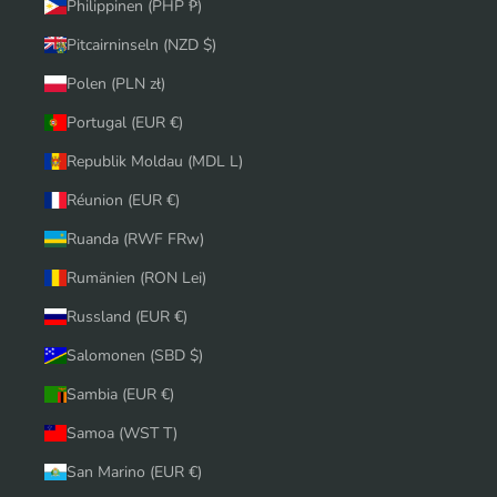
Philippinen (PHP ₱)
Pitcairninseln (NZD $)
Polen (PLN zł)
Portugal (EUR €)
Republik Moldau (MDL L)
Réunion (EUR €)
Ruanda (RWF FRw)
Rumänien (RON Lei)
Russland (EUR €)
Salomonen (SBD $)
Sambia (EUR €)
Samoa (WST T)
San Marino (EUR €)