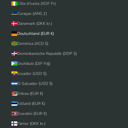
Côte d’Ivoire (XOF Fr)
Curaçao (ANG ƒ)
Dänemark (DKK kr.)
Deutschland (EUR €)
Dominica (XCD $)
Dominikanische Republik (DOP $)
Dschibuti (DJF Fdj)
Ecuador (USD $)
El Salvador (USD $)
Eritrea (EUR €)
Estland (EUR €)
Eswatini (EUR €)
Färöer (DKK kr.)