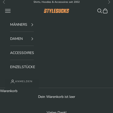
Zum Inhalt springen
Shirts, Hoodies & Accessoires seit 2002
Zurück
Vor
Menü
Suchen
Waren
stylesucks
MÄNNERS
DAMEN
ACCESSOIRES
EINZELSTÜCKE
ANMELDEN
Warenkorb
Dein Warenkorb ist leer
Vielen Dank!