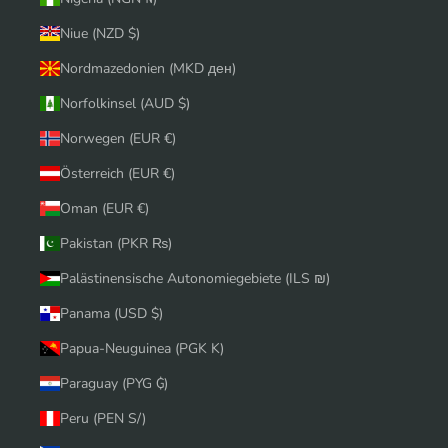
Niue (NZD $)
Nordmazedonien (MKD ден)
Norfolkinsel (AUD $)
Norwegen (EUR €)
Österreich (EUR €)
Oman (EUR €)
Pakistan (PKR ₨)
Palästinensische Autonomiegebiete (ILS ₪)
Panama (USD $)
Papua-Neuguinea (PGK K)
Paraguay (PYG ₲)
Peru (PEN S/)