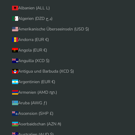
Albanien (ALL L)
Algerien (DZD د.ج)
Amerikanische Überseeinseln (USD $)
Andorra (EUR €)
Angola (EUR €)
Anguilla (XCD $)
Antigua und Barbuda (XCD $)
Argentinien (EUR €)
Armenien (AMD դր.)
Aruba (AWG ƒ)
Ascension (SHP £)
Aserbaidschan (AZN ₼)
Australien (AUD $)