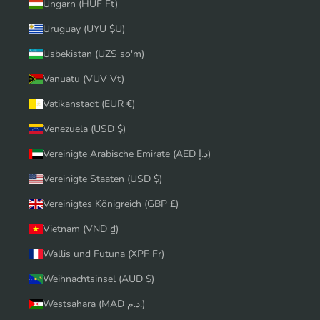
Ungarn (HUF Ft)
Uruguay (UYU $U)
Usbekistan (UZS so'm)
Vanuatu (VUV Vt)
Vatikanstadt (EUR €)
Venezuela (USD $)
Vereinigte Arabische Emirate (AED د.إ)
Vereinigte Staaten (USD $)
Vereinigtes Königreich (GBP £)
Vietnam (VND ₫)
Wallis und Futuna (XPF Fr)
Weihnachtsinsel (AUD $)
Westsahara (MAD د.م.)