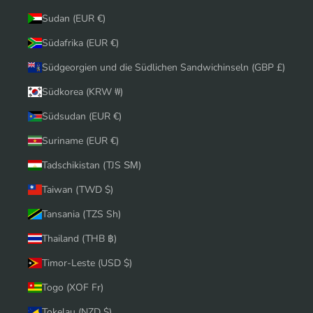
Sudan (EUR €)
Südafrika (EUR €)
Südgeorgien und die Südlichen Sandwichinseln (GBP £)
Südkorea (KRW ₩)
Südsudan (EUR €)
Suriname (EUR €)
Tadschikistan (TJS ЅМ)
Taiwan (TWD $)
Tansania (TZS Sh)
Thailand (THB ฿)
Timor-Leste (USD $)
Togo (XOF Fr)
Tokelau (NZD $)