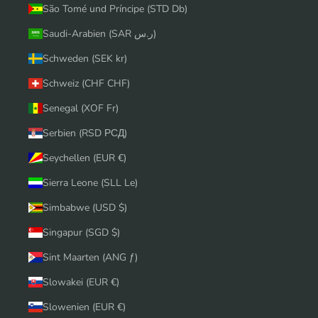
São Tomé und Príncipe (STD Db)
Saudi-Arabien (SAR ر.س)
Schweden (SEK kr)
Schweiz (CHF CHF)
Senegal (XOF Fr)
Serbien (RSD РСД)
Seychellen (EUR €)
Sierra Leone (SLL Le)
Simbabwe (USD $)
Singapur (SGD $)
Sint Maarten (ANG ƒ)
Slowakei (EUR €)
Slowenien (EUR €)