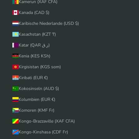
Kamerun (XAF CFA)
Kanada (CAD $)
Karibische Niederlande (USD $)
Kasachstan (KZT ₸)
Katar (QAR ر.ق)
Kenia (KES KSh)
Kirgisistan (KGS som)
Kiribati (EUR €)
Kokosinseln (AUD $)
Kolumbien (EUR €)
Komoren (KMF Fr)
Kongo-Brazzaville (XAF CFA)
Kongo-Kinshasa (CDF Fr)