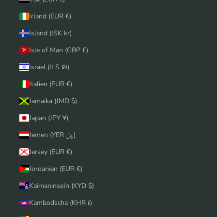
Irland (EUR €)
Island (ISK kr)
Isle of Man (GBP £)
Israel (ILS ₪)
Italien (EUR €)
Jamaika (JMD $)
Japan (JPY ¥)
Jemen (YER ﷼)
Jersey (EUR €)
Jordanien (EUR €)
Kaimaninseln (KYD $)
Kambodscha (KHR ៛)