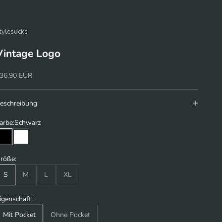
tylesucks
Vintage Logo
ngebot
36,90 EUR
eschreibung
arbe:
Schwarz
Schwarz
Weiß
röße:
S
M
L
XL
igenschaft:
Mit Pocket
Ohne Pocket