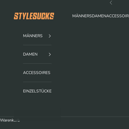
Zum Inhalt springen
Zurück
stylesucks
MÄNNERS
DAMEN
ACCESSOIR
MÄNNERS
DAMEN
ACCESSOIRES
EINZELSTÜCKE
Warenkorb