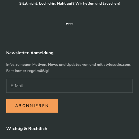
Sitzt nicht, Loch drin, Naht auf? Wir helfen und tauschen!
Gehe zu Element 1
Gehe zu Element 2
Gehe zu Element 3
Gehe zu Element 4
Newsletter-Anmeldung
Infos zu neuen Motiven, News und Updates von und mit stylesucks.com.
Fast immer regelmäßig!
ABONNIEREN
Wichtig & Rechtlich