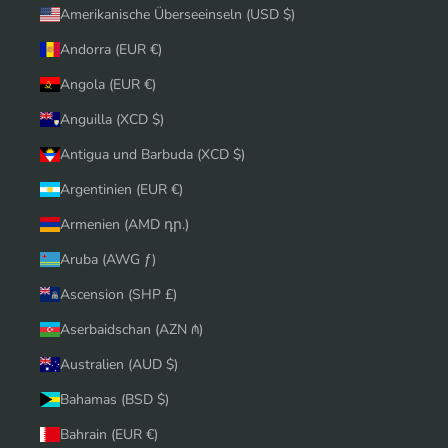
Amerikanische Überseeinseln (USD $)
Andorra (EUR €)
Angola (EUR €)
Anguilla (XCD $)
Antigua und Barbuda (XCD $)
Argentinien (EUR €)
Armenien (AMD դր.)
Aruba (AWG ƒ)
Ascension (SHP £)
Aserbaidschan (AZN ₼)
Australien (AUD $)
Bahamas (BSD $)
Bahrain (EUR €)