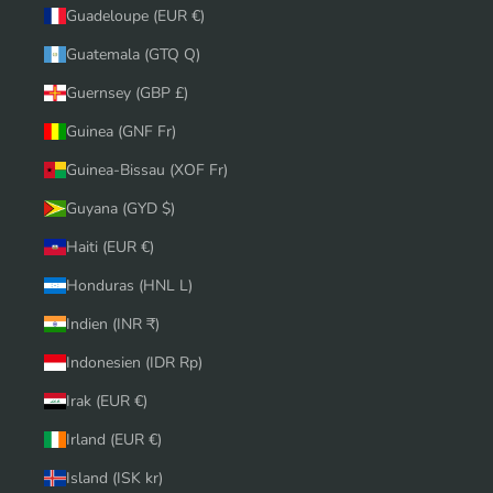
Guadeloupe (EUR €)
Guatemala (GTQ Q)
Guernsey (GBP £)
Guinea (GNF Fr)
Guinea-Bissau (XOF Fr)
Guyana (GYD $)
Haiti (EUR €)
Honduras (HNL L)
Indien (INR ₹)
Indonesien (IDR Rp)
Irak (EUR €)
Irland (EUR €)
Island (ISK kr)