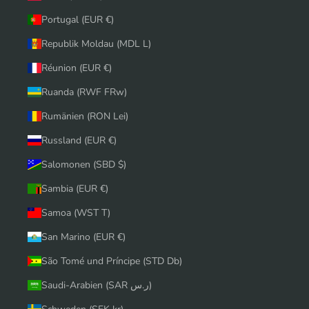
Portugal (EUR €)
Republik Moldau (MDL L)
Réunion (EUR €)
Ruanda (RWF FRw)
Rumänien (RON Lei)
Russland (EUR €)
Salomonen (SBD $)
Sambia (EUR €)
Samoa (WST T)
San Marino (EUR €)
São Tomé und Príncipe (STD Db)
Saudi-Arabien (SAR ر.س)