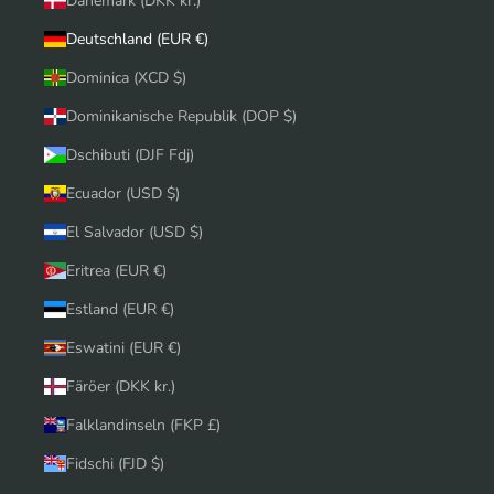
Dänemark (DKK kr.)
Deutschland (EUR €)
Dominica (XCD $)
Dominikanische Republik (DOP $)
Dschibuti (DJF Fdj)
Ecuador (USD $)
El Salvador (USD $)
Eritrea (EUR €)
Estland (EUR €)
Eswatini (EUR €)
Färöer (DKK kr.)
Falklandinseln (FKP £)
Fidschi (FJD $)