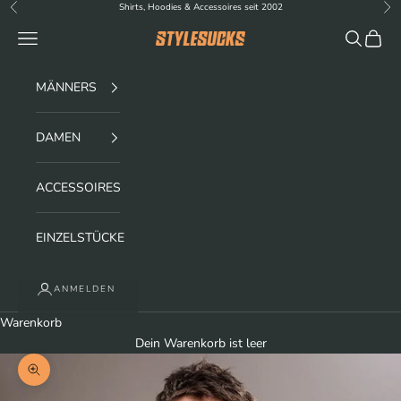
Zum Inhalt springen
Shirts, Hoodies & Accessoires seit 2002
Zurück
Vor
Menü
Suchen
Waren
stylesucks
MÄNNERS
DAMEN
ACCESSOIRES
EINZELSTÜCKE
ANMELDEN
Warenkorb
Dein Warenkorb ist leer
Bild vergrößern