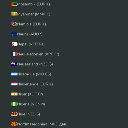
Mosambik (EUR €)
Myanmar (MMK K)
Namibia (EUR €)
Nauru (AUD $)
Nepal (NPR Rs.)
Neukaledonien (XPF Fr)
Neuseeland (NZD $)
Nicaragua (NIO C$)
Niederlande (EUR €)
Niger (XOF Fr)
Nigeria (NGN ₦)
Niue (NZD $)
Nordmazedonien (MKD ден)