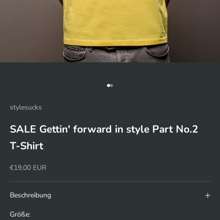
Gehe zu Element 1
Gehe zu Element 2
stylesucks
SALE Gettin' forward in style Part No.2
T-Shirt
Angebot
€19,00 EUR
Beschreibung
Größe: