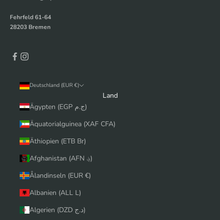
Fehrfeld 61-64
28203 Bremen
Deutschland (EUR €)
Land
Ägypten (EGP ج.م)
Äquatorialguinea (XAF CFA)
Äthiopien (ETB Br)
Afghanistan (AFN ؋)
Ålandinseln (EUR €)
Albanien (ALL L)
Algerien (DZD د.ج)