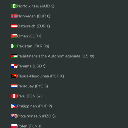
Norfolkinsel (AUD $)
Norwegen (EUR €)
Österreich (EUR €)
Oman (EUR €)
Pakistan (PKR ₨)
Palästinensische Autonomiegebiete (ILS ₪)
Panama (USD $)
Papua-Neuguinea (PGK K)
Paraguay (PYG ₲)
Peru (PEN S/)
Philippinen (PHP ₱)
Pitcairninseln (NZD $)
Polen (PLN zł)