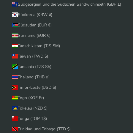
Südgeorgien und die Südlichen Sandwichinseln (GBP £)
Südkorea (KRW ₩)
Südsudan (EUR €)
Suriname (EUR €)
Tadschikistan (TJS ЅМ)
Taiwan (TWD $)
Tansania (TZS Sh)
Thailand (THB ฿)
Timor-Leste (USD $)
Togo (XOF Fr)
Tokelau (NZD $)
Tonga (TOP T$)
Trinidad und Tobago (TTD $)