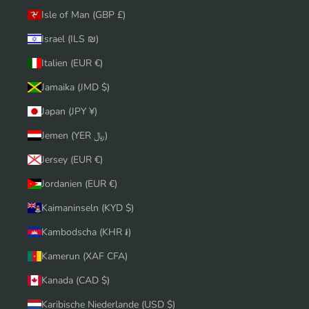
Isle of Man (GBP £)
Israel (ILS ₪)
Italien (EUR €)
Jamaika (JMD $)
Japan (JPY ¥)
Jemen (YER ﷼)
Jersey (EUR €)
Jordanien (EUR €)
Kaimaninseln (KYD $)
Kambodscha (KHR ៛)
Kamerun (XAF CFA)
Kanada (CAD $)
Karibische Niederlande (USD $)