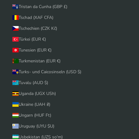
Tristan da Cunha (GBP £)
Tschad (XAF CFA)
Tschechien (CZK Kč)
Türkei (EUR €)
Tunesien (EUR €)
Turkmenistan (EUR €)
Turks- und Caicosinseln (USD $)
Tuvalu (AUD $)
Uganda (UGX USh)
Ukraine (UAH ₴)
Ungarn (HUF Ft)
Uruguay (UYU $U)
Usbekistan (UZS so'm)