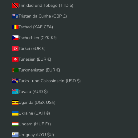
Trinidad und Tobago (TTD $)
Tristan da Cunha (GBP £)
Tschad (XAF CFA)
Tschechien (CZK Kč)
Türkei (EUR €)
Tunesien (EUR €)
Turkmenistan (EUR €)
Turks- und Caicosinseln (USD $)
Tuvalu (AUD $)
Uganda (UGX USh)
Ukraine (UAH ₴)
Ungarn (HUF Ft)
Uruguay (UYU $U)