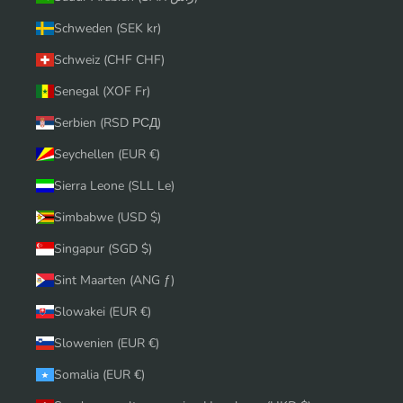
Schweden (SEK kr)
Schweiz (CHF CHF)
Senegal (XOF Fr)
Serbien (RSD РСД)
Seychellen (EUR €)
Sierra Leone (SLL Le)
Simbabwe (USD $)
Singapur (SGD $)
Sint Maarten (ANG ƒ)
Slowakei (EUR €)
Slowenien (EUR €)
Somalia (EUR €)