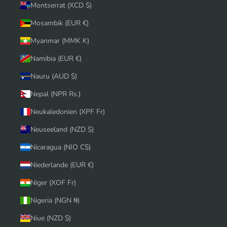
Montserrat (XCD $)
Mosambik (EUR €)
Myanmar (MMK K)
Namibia (EUR €)
Nauru (AUD $)
Nepal (NPR Rs.)
Neukaledonien (XPF Fr)
Neuseeland (NZD $)
Nicaragua (NIO C$)
Niederlande (EUR €)
Niger (XOF Fr)
Nigeria (NGN ₦)
Niue (NZD $)