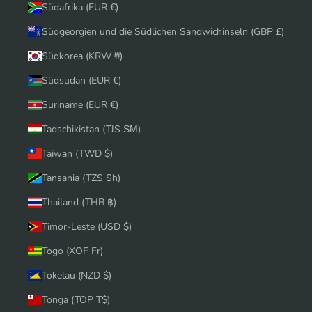
Südafrika (EUR €)
Südgeorgien und die Südlichen Sandwichinseln (GBP £)
Südkorea (KRW ₩)
Südsudan (EUR €)
Suriname (EUR €)
Tadschikistan (TJS ЅМ)
Taiwan (TWD $)
Tansania (TZS Sh)
Thailand (THB ฿)
Timor-Leste (USD $)
Togo (XOF Fr)
Tokelau (NZD $)
Tonga (TOP T$)