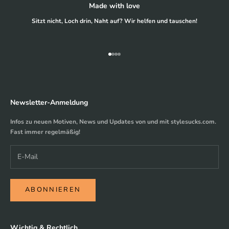
Made with love
Sitzt nicht, Loch drin, Naht auf? Wir helfen und tauschen!
Gehe zu Element 1
Gehe zu Element 2
Gehe zu Element 3
Gehe zu Element 4
Newsletter-Anmeldung
Infos zu neuen Motiven, News und Updates von und mit stylesucks.com.
Fast immer regelmäßig!
ABONNIEREN
Wichtig & Rechtlich