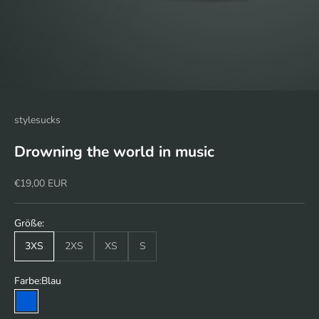
stylesucks
Drowning the world in music
Angebot
€19,00 EUR
Größe:
3XS
2XS
XS
S
Farbe:
Blau
Blau