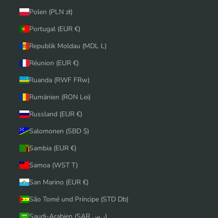
Polen (PLN zł)
Portugal (EUR €)
Republik Moldau (MDL L)
Réunion (EUR €)
Ruanda (RWF FRw)
Rumänien (RON Lei)
Russland (EUR €)
Salomonen (SBD $)
Sambia (EUR €)
Samoa (WST T)
San Marino (EUR €)
São Tomé und Príncipe (STD Db)
Saudi-Arabien (SAR ر.س)