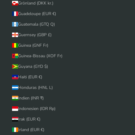
Grönland (DKK kr.)
Guadeloupe (EUR €)
Guatemala (GTQ Q)
Guernsey (GBP £)
Guinea (GNF Fr)
Guinea-Bissau (XOF Fr)
Guyana (GYD $)
Haiti (EUR €)
Honduras (HNL L)
Indien (INR ₹)
Indonesien (IDR Rp)
Irak (EUR €)
Irland (EUR €)