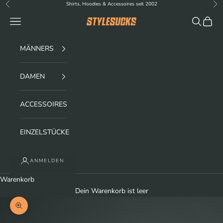
Zum Inhalt springen
Shirts, Hoodies & Accessoires seit 2002
Zurück
Vor
Menü
Suchen
Waren
stylesucks
MÄNNERS
DAMEN
ACCESSOIRES
EINZELSTÜCKE
ANMELDEN
Warenkorb
Dein Warenkorb ist leer
Bild vergrößern