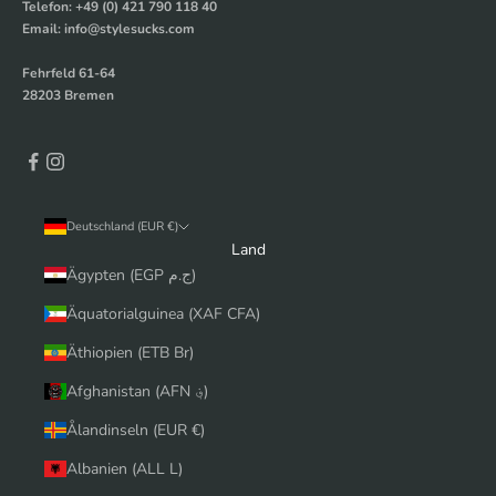
Telefon: +49 (0) 421 790 118 40
Email: info@stylesucks.com
Fehrfeld 61-64
28203 Bremen
Deutschland (EUR €)
Land
Ägypten (EGP ج.م)
Äquatorialguinea (XAF CFA)
Äthiopien (ETB Br)
Afghanistan (AFN ؋)
Ålandinseln (EUR €)
Albanien (ALL L)