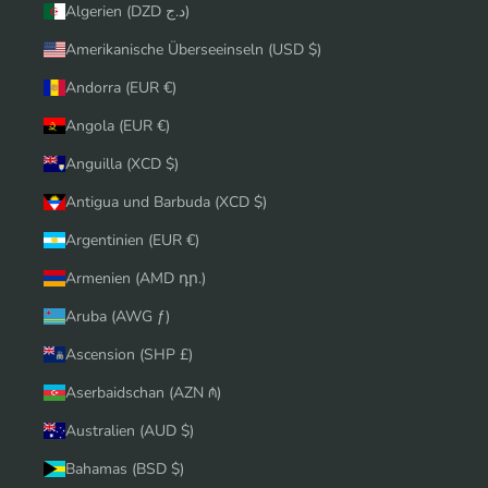
Algerien (DZD د.ج)
Amerikanische Überseeinseln (USD $)
Andorra (EUR €)
Angola (EUR €)
Anguilla (XCD $)
Antigua und Barbuda (XCD $)
Argentinien (EUR €)
Armenien (AMD դր.)
Aruba (AWG ƒ)
Ascension (SHP £)
Aserbaidschan (AZN ₼)
Australien (AUD $)
Bahamas (BSD $)