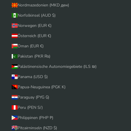
Nordmazedonien (MKD ден)
Norfolkinsel (AUD $)
Norwegen (EUR €)
Österreich (EUR €)
Oman (EUR €)
Pakistan (PKR ₨)
Palästinensische Autonomiegebiete (ILS ₪)
Panama (USD $)
Papua-Neuguinea (PGK K)
Paraguay (PYG ₲)
Peru (PEN S/)
Philippinen (PHP ₱)
Pitcairninseln (NZD $)