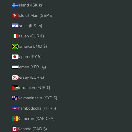
Island (ISK kr)
Isle of Man (GBP £)
Israel (ILS ₪)
Italien (EUR €)
Jamaika (JMD $)
Japan (JPY ¥)
Jemen (YER ﷼)
Jersey (EUR €)
Jordanien (EUR €)
Kaimaninseln (KYD $)
Kambodscha (KHR ៛)
Kamerun (XAF CFA)
Kanada (CAD $)