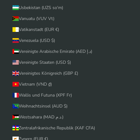
Usbekistan (UZS so'm)
Vanuatu (VUV Vt)
Vatikanstadt (EUR €)
Venezuela (USD $)
Vereinigte Arabische Emirate (AED د.إ)
Vereinigte Staaten (USD $)
Vereinigtes Königreich (GBP £)
Vietnam (VND ₫)
Wallis und Futuna (XPF Fr)
Weihnachtsinsel (AUD $)
Westsahara (MAD د.م.)
Zentralafrikanische Republik (XAF CFA)
Zypern (EUR €)