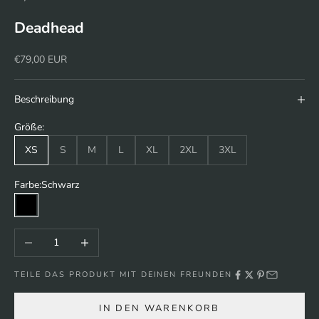
Deadhead
Angebot
€79,00 EUR
Beschreibung
Größe:
XS
S
M
L
XL
2XL
3XL
Farbe:
Schwarz
Schwarz
Anzahl verringern
Anzahl erhöhen
TEILE DAS PRODUKT MIT DEINEN FREUNDEN
IN DEN WARENKORB