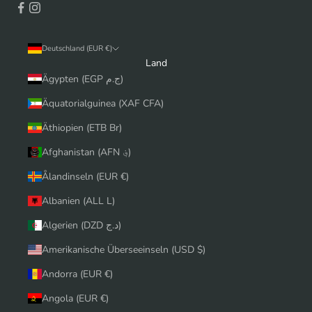
Deutschland (EUR €)
Land
Ägypten (EGP ج.م)
Äquatorialguinea (XAF CFA)
Äthiopien (ETB Br)
Afghanistan (AFN ؋)
Ålandinseln (EUR €)
Albanien (ALL L)
Algerien (DZD د.ج)
Amerikanische Überseeinseln (USD $)
Andorra (EUR €)
Angola (EUR €)