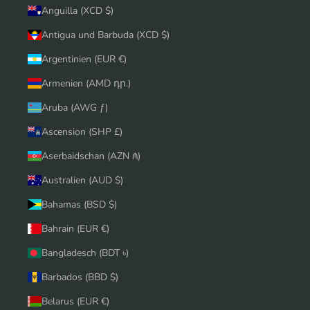
Anguilla (XCD $)
Antigua und Barbuda (XCD $)
Argentinien (EUR €)
Armenien (AMD դր.)
Aruba (AWG ƒ)
Ascension (SHP £)
Aserbaidschan (AZN ₼)
Australien (AUD $)
Bahamas (BSD $)
Bahrain (EUR €)
Bangladesch (BDT ৳)
Barbados (BBD $)
Belarus (EUR €)