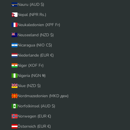
Nauru (AUD $)
Nepal (NPR Rs.)
Neukaledonien (XPF Fr)
Neuseeland (NZD $)
Nicaragua (NIO C$)
Niederlande (EUR €)
Niger (XOF Fr)
Nigeria (NGN ₦)
Niue (NZD $)
Nordmazedonien (MKD ден)
Norfolkinsel (AUD $)
Norwegen (EUR €)
Österreich (EUR €)