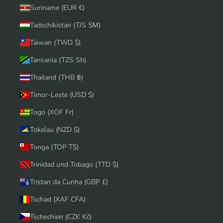
Suriname (EUR €)
Tadschikistan (TJS ЅМ)
Taiwan (TWD $)
Tansania (TZS Sh)
Thailand (THB ฿)
Timor-Leste (USD $)
Togo (XOF Fr)
Tokelau (NZD $)
Tonga (TOP T$)
Trinidad und Tobago (TTD $)
Tristan da Cunha (GBP £)
Tschad (XAF CFA)
Tschechien (CZK Kč)