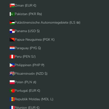
Oman (EUR €)
Pakistan (PKR ₨)
Palästinensische Autonomiegebiete (ILS ₪)
Panama (USD $)
Papua-Neuguinea (PGK K)
Paraguay (PYG ₲)
Peru (PEN S/)
Philippinen (PHP ₱)
Pitcairninseln (NZD $)
Polen (PLN zł)
Portugal (EUR €)
Republik Moldau (MDL L)
Réunion (EUR €)