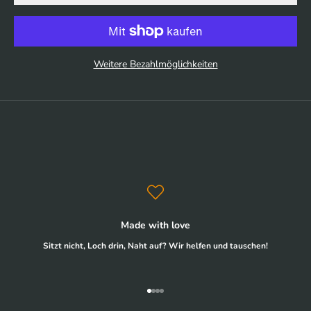
Weitere Bezahlmöglichkeiten
Made with love
Sitzt nicht, Loch drin, Naht auf? Wir helfen und tauschen!
Gehe zu Element 1
Gehe zu Element 2
Gehe zu Element 3
Gehe zu Element 4