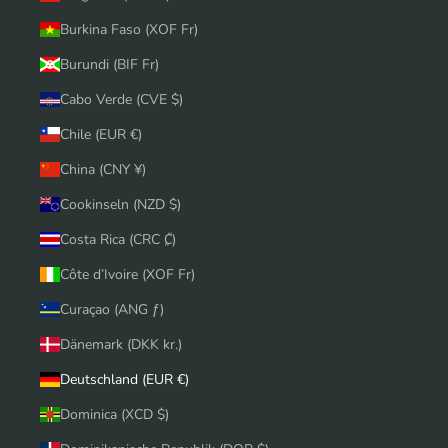
Burkina Faso (XOF Fr)
Burundi (BIF Fr)
Cabo Verde (CVE $)
Chile (EUR €)
China (CNY ¥)
Cookinseln (NZD $)
Costa Rica (CRC ₡)
Côte d’Ivoire (XOF Fr)
Curaçao (ANG ƒ)
Dänemark (DKK kr.)
Deutschland (EUR €)
Dominica (XCD $)