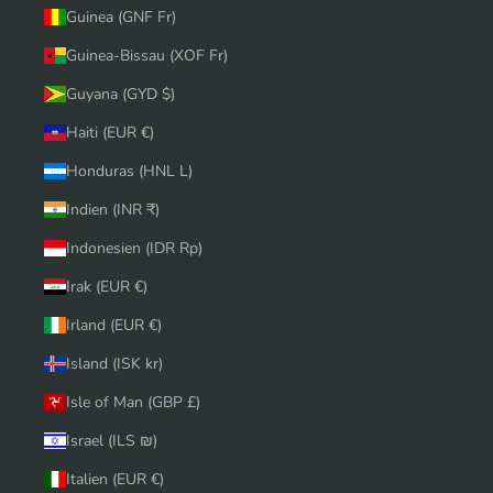
Guinea (GNF Fr)
Guinea-Bissau (XOF Fr)
Guyana (GYD $)
Haiti (EUR €)
Honduras (HNL L)
Indien (INR ₹)
Indonesien (IDR Rp)
Irak (EUR €)
Irland (EUR €)
Island (ISK kr)
Isle of Man (GBP £)
Israel (ILS ₪)
Italien (EUR €)