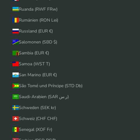
Ruanda (RWF FRw)
Rumänien (RON Lei)
Russland (EUR €)
Salomonen (SBD $)
Sambia (EUR €)
Samoa (WST T)
San Marino (EUR €)
São Tomé und Príncipe (STD Db)
Saudi-Arabien (SAR ر.س)
Schweden (SEK kr)
Schweiz (CHF CHF)
Senegal (XOF Fr)