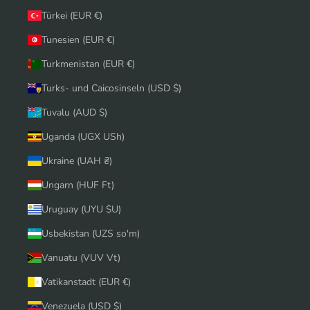
Türkei (EUR €)
Tunesien (EUR €)
Turkmenistan (EUR €)
Turks- und Caicosinseln (USD $)
Tuvalu (AUD $)
Uganda (UGX USh)
Ukraine (UAH ₴)
Ungarn (HUF Ft)
Uruguay (UYU $U)
Usbekistan (UZS so'm)
Vanuatu (VUV Vt)
Vatikanstadt (EUR €)
Venezuela (USD $)