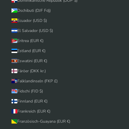
Dominikanische Republik (DOP $)
Dschibuti (DJF Fdj)
Ecuador (USD $)
El Salvador (USD $)
Eritrea (EUR €)
Estland (EUR €)
Eswatini (EUR €)
Färöer (DKK kr.)
Falklandinseln (FKP £)
Fidschi (FJD $)
Finnland (EUR €)
Frankreich (EUR €)
Französisch-Guayana (EUR €)