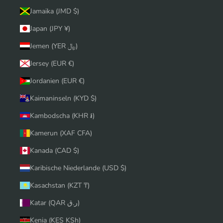
Jamaika (JMD $)
Japan (JPY ¥)
Jemen (YER ﷼)
Jersey (EUR €)
Jordanien (EUR €)
Kaimaninseln (KYD $)
Kambodscha (KHR ៛)
Kamerun (XAF CFA)
Kanada (CAD $)
Karibische Niederlande (USD $)
Kasachstan (KZT ₸)
Katar (QAR ر.ق)
Kenia (KES KSh)