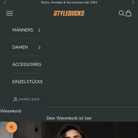
Zum Inhalt springen
Shirts, Hoodies & Accessoires seit 2002
Zurück
Vor
Menü
Suchen
Waren
stylesucks
MÄNNERS
DAMEN
ACCESSOIRES
EINZELSTÜCKE
ANMELDEN
Warenkorb
Dein Warenkorb ist leer
Bild vergrößern