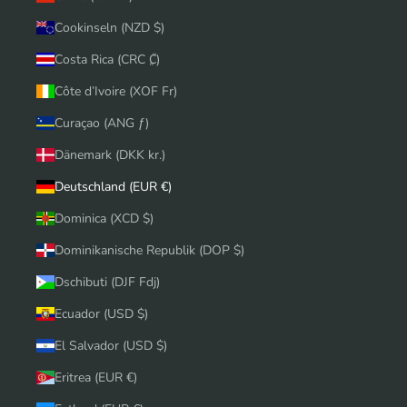
Cookinseln (NZD $)
Costa Rica (CRC ₡)
Côte d’Ivoire (XOF Fr)
Curaçao (ANG ƒ)
Dänemark (DKK kr.)
Deutschland (EUR €)
Dominica (XCD $)
Dominikanische Republik (DOP $)
Dschibuti (DJF Fdj)
Ecuador (USD $)
El Salvador (USD $)
Eritrea (EUR €)