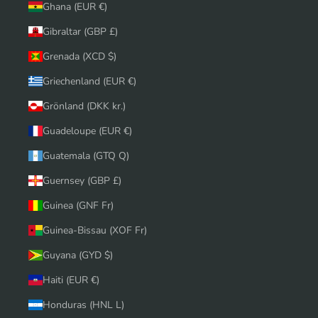
Ghana (EUR €)
Gibraltar (GBP £)
Grenada (XCD $)
Griechenland (EUR €)
Grönland (DKK kr.)
Guadeloupe (EUR €)
Guatemala (GTQ Q)
Guernsey (GBP £)
Guinea (GNF Fr)
Guinea-Bissau (XOF Fr)
Guyana (GYD $)
Haiti (EUR €)
Honduras (HNL L)