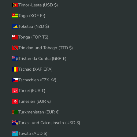
Timor-Leste (USD $)
Togo (XOF Fr)
Tokelau (NZD $)
Tonga (TOP T$)
Trinidad und Tobago (TTD $)
Tristan da Cunha (GBP £)
Tschad (XAF CFA)
Tschechien (CZK Kč)
Türkei (EUR €)
Tunesien (EUR €)
Turkmenistan (EUR €)
Turks- und Caicosinseln (USD $)
Tuvalu (AUD $)