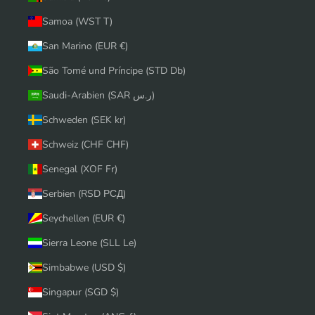
Samoa (WST T)
San Marino (EUR €)
São Tomé und Príncipe (STD Db)
Saudi-Arabien (SAR ر.س)
Schweden (SEK kr)
Schweiz (CHF CHF)
Senegal (XOF Fr)
Serbien (RSD РСД)
Seychellen (EUR €)
Sierra Leone (SLL Le)
Simbabwe (USD $)
Singapur (SGD $)