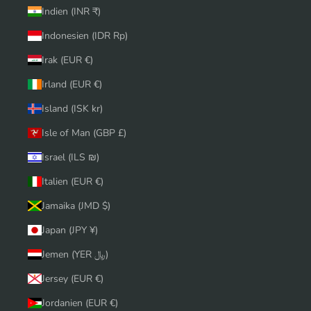
Indien (INR ₹)
Indonesien (IDR Rp)
Irak (EUR €)
Irland (EUR €)
Island (ISK kr)
Isle of Man (GBP £)
Israel (ILS ₪)
Italien (EUR €)
Jamaika (JMD $)
Japan (JPY ¥)
Jemen (YER ﷼)
Jersey (EUR €)
Jordanien (EUR €)