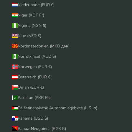
Niederlande (EUR €)
Niger (XOF Fr)
Nigeria (NGN ₦)
Niue (NZD $)
Nordmazedonien (MKD ден)
Norfolkinsel (AUD $)
Norwegen (EUR €)
Österreich (EUR €)
Oman (EUR €)
Pakistan (PKR ₨)
Palästinensische Autonomiegebiete (ILS ₪)
Panama (USD $)
Papua-Neuguinea (PGK K)