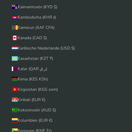
Kaimaninseln (KYD $)
Kambodscha (KHR ៛)
Kamerun (XAF CFA)
Kanada (CAD $)
Karibische Niederlande (USD $)
Kasachstan (KZT ₸)
Katar (QAR ر.ق)
Kenia (KES KSh)
Kirgisistan (KGS som)
Kiribati (EUR €)
Kokosinseln (AUD $)
Kolumbien (EUR €)
Komoren (KMF Fr)