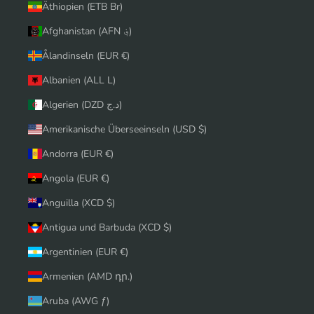
Äthiopien (ETB Br)
Afghanistan (AFN ؋)
Ålandinseln (EUR €)
Albanien (ALL L)
Algerien (DZD د.ج)
Amerikanische Überseeinseln (USD $)
Andorra (EUR €)
Angola (EUR €)
Anguilla (XCD $)
Antigua und Barbuda (XCD $)
Argentinien (EUR €)
Armenien (AMD դր.)
Aruba (AWG ƒ)