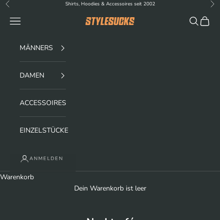
Zum Inhalt springen
Shirts, Hoodies & Accessoires seit 2002
Zurück
Vor
Menü
Suchen
Waren
stylesucks
MÄNNERS
DAMEN
ACCESSOIRES
EINZELSTÜCKE
ANMELDEN
Warenkorb
Dein Warenkorb ist leer