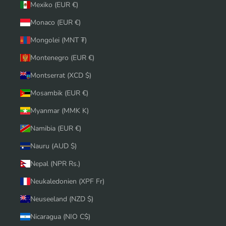
Mexiko (EUR €)
Monaco (EUR €)
Mongolei (MNT ₮)
Montenegro (EUR €)
Montserrat (XCD $)
Mosambik (EUR €)
Myanmar (MMK K)
Namibia (EUR €)
Nauru (AUD $)
Nepal (NPR Rs.)
Neukaledonien (XPF Fr)
Neuseeland (NZD $)
Nicaragua (NIO C$)