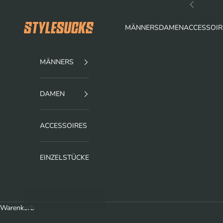
Zum Inhalt springen
Zurück
stylesucks
MÄNNERS
DAMEN
ACCESSOIR
MÄNNERS
DAMEN
ACCESSOIRES
EINZELSTÜCKE
Warenkorb