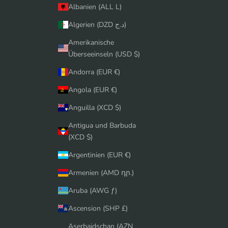
Albanien (ALL L)
Algerien (DZD د.ج)
Amerikanische
Überseeinseln (USD $)
Andorra (EUR €)
Angola (EUR €)
Anguilla (XCD $)
Antigua und Barbuda
(XCD $)
Argentinien (EUR €)
Armenien (AMD դր.)
Aruba (AWG ƒ)
Ascension (SHP £)
Aserbaidschan (AZN