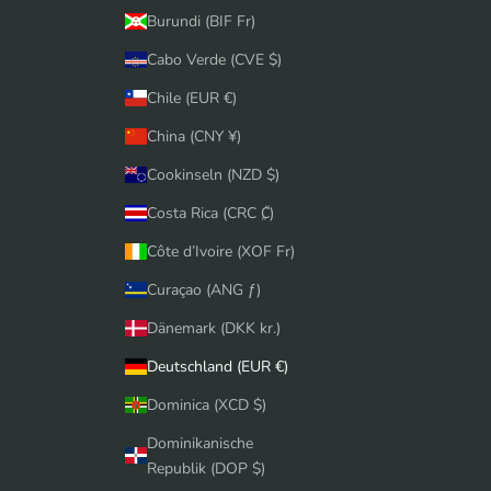
Burundi (BIF Fr)
Cabo Verde (CVE $)
Chile (EUR €)
China (CNY ¥)
Cookinseln (NZD $)
Costa Rica (CRC ₡)
Côte d’Ivoire (XOF Fr)
Curaçao (ANG ƒ)
Dänemark (DKK kr.)
Deutschland (EUR €)
Dominica (XCD $)
Dominikanische
Republik (DOP $)