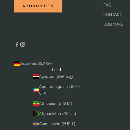
FAQ
ABONNIEREN
KONTAKT
UBER UNS
Deutschland (EUR €)
Land
Ägypten (EGP ج.م)
Äquatorialguinea (XAF
CFA)
Äthiopien (ETB Br)
Afghanistan (AFN ؋)
Ålandinseln (EUR €)