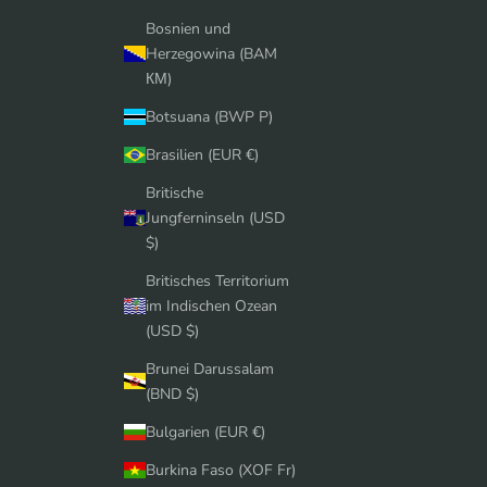
Bosnien und
Herzegowina (BAM
КМ)
Botsuana (BWP P)
Brasilien (EUR €)
Britische
Jungferninseln (USD
$)
Britisches Territorium
im Indischen Ozean
(USD $)
Brunei Darussalam
(BND $)
Bulgarien (EUR €)
Burkina Faso (XOF Fr)