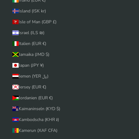
Irland (EUR €)
Island (ISK kr)
Isle of Man (GBP £)
Israel (ILS ₪)
Italien (EUR €)
Jamaika (JMD $)
Japan (JPY ¥)
Jemen (YER ﷼)
Jersey (EUR €)
Jordanien (EUR €)
Kaimaninseln (KYD $)
Kambodscha (KHR ៛)
Kamerun (XAF CFA)