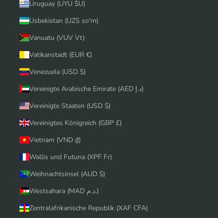
Uruguay (UYU $U)
Usbekistan (UZS so'm)
Vanuatu (VUV Vt)
Vatikanstadt (EUR €)
Venezuela (USD $)
Vereinigte Arabische Emirate (AED د.إ)
Vereinigte Staaten (USD $)
Vereinigtes Königreich (GBP £)
Vietnam (VND ₫)
Wallis und Futuna (XPF Fr)
Weihnachtsinsel (AUD $)
Westsahara (MAD د.م.)
Zentralafrikanische Republik (XAF CFA)