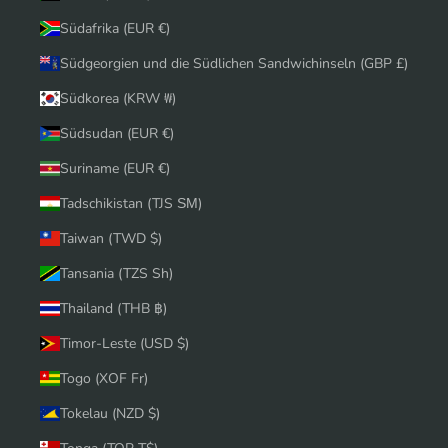
Südafrika (EUR €)
Südgeorgien und die Südlichen Sandwichinseln (GBP £)
Südkorea (KRW ₩)
Südsudan (EUR €)
Suriname (EUR €)
Tadschikistan (TJS ЅМ)
Taiwan (TWD $)
Tansania (TZS Sh)
Thailand (THB ฿)
Timor-Leste (USD $)
Togo (XOF Fr)
Tokelau (NZD $)