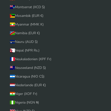
Montserrat (XCD $)
Mosambik (EUR €)
Myanmar (MMK K)
Namibia (EUR €)
Nauru (AUD $)
Nepal (NPR Rs.)
Neukaledonien (XPF Fr)
Neuseeland (NZD $)
Nicaragua (NIO C$)
Niederlande (EUR €)
Niger (XOF Fr)
Nigeria (NGN ₦)