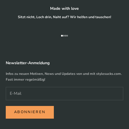
Made with love
Sitzt nicht, Loch drin, Naht auf? Wir helfen und tauschen!
Gehe zu Element 1
Gehe zu Element 2
Gehe zu Element 3
Gehe zu Element 4
Newsletter-Anmeldung
Infos zu neuen Motiven, News und Updates von und mit stylesucks.com.
Fast immer regelmäßig!
ABONNIEREN