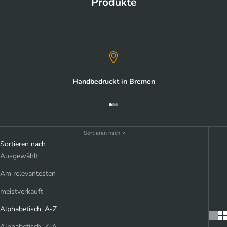
Produkte
Handbedruckt in Bremen
Gehe zu Element 1
Gehe zu Element 2
Gehe zu Element 3
Sortieren nach
Sortieren nach
Ausgewählt
Am relevantesten
meistverkauft
Alphabetisch, A-Z
Alphabetisch, Z-A