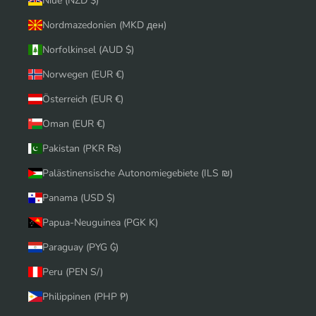
Niue (NZD $)
Nordmazedonien (MKD ден)
Norfolkinsel (AUD $)
Norwegen (EUR €)
Österreich (EUR €)
Oman (EUR €)
Pakistan (PKR ₨)
Palästinensische Autonomiegebiete (ILS ₪)
Panama (USD $)
Papua-Neuguinea (PGK K)
Paraguay (PYG ₲)
Peru (PEN S/)
Philippinen (PHP ₱)