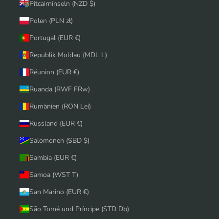
Pitcairninseln (NZD $)
Polen (PLN zł)
Portugal (EUR €)
Republik Moldau (MDL L)
Réunion (EUR €)
Ruanda (RWF FRw)
Rumänien (RON Lei)
Russland (EUR €)
Salomonen (SBD $)
Sambia (EUR €)
Samoa (WST T)
San Marino (EUR €)
São Tomé und Príncipe (STD Db)