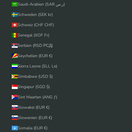
Saudi-Arabien (SAR ر.س)
Schweden (SEK kr)
Schweiz (CHF CHF)
Senegal (XOF Fr)
Serbien (RSD РСД)
Seychellen (EUR €)
Sierra Leone (SLL Le)
Simbabwe (USD $)
Singapur (SGD $)
Sint Maarten (ANG ƒ)
Slowakei (EUR €)
Slowenien (EUR €)
Somalia (EUR €)