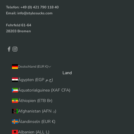
Telefon: +49 (0) 421 790 118 40
Email: info@stylesucks.com
Fehrfeld 61-64
28203 Bremen
Deutschland (EUR €)
Land
Ägypten (EGP ج.م)
Äquatorialguinea (XAF CFA)
Äthiopien (ETB Br)
Afghanistan (AFN ؋)
Ålandinseln (EUR €)
Albanien (ALL L)