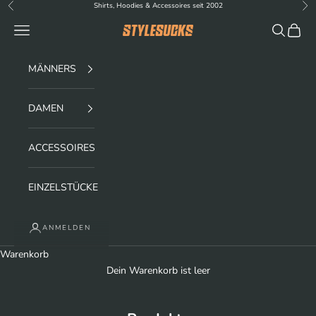
Zum Inhalt springen
Shirts, Hoodies & Accessoires seit 2002
Zurück
Vor
Menü
Suchen
Waren
stylesucks
MÄNNERS
DAMEN
ACCESSOIRES
EINZELSTÜCKE
ANMELDEN
Warenkorb
Dein Warenkorb ist leer