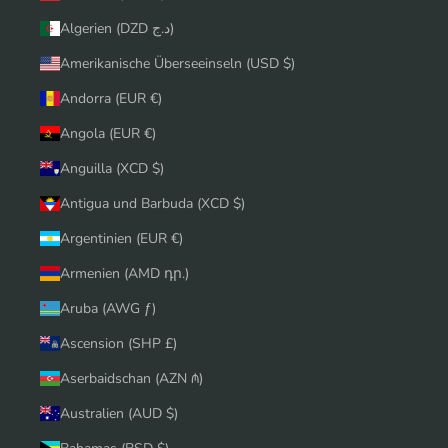
Algerien (DZD د.ج)
Amerikanische Überseeinseln (USD $)
Andorra (EUR €)
Angola (EUR €)
Anguilla (XCD $)
Antigua und Barbuda (XCD $)
Argentinien (EUR €)
Armenien (AMD դր.)
Aruba (AWG ƒ)
Ascension (SHP £)
Aserbaidschan (AZN ₼)
Australien (AUD $)