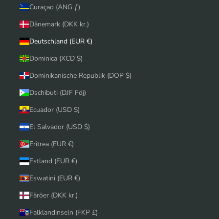
Curaçao (ANG ƒ)
Dänemark (DKK kr.)
Deutschland (EUR €)
Dominica (XCD $)
Dominikanische Republik (DOP $)
Dschibuti (DJF Fdj)
Ecuador (USD $)
El Salvador (USD $)
Eritrea (EUR €)
Estland (EUR €)
Eswatini (EUR €)
Färöer (DKK kr.)
Falklandinseln (FKP £)