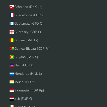
Grönland (DKK kr.)
Guadeloupe (EUR €)
Guatemala (GTQ Q)
Guernsey (GBP £)
Guinea (GNF Fr)
Guinea-Bissau (XOF Fr)
Guyana (GYD $)
Haiti (EUR €)
Honduras (HNL L)
Indien (INR ₹)
Indonesien (IDR Rp)
Irak (EUR €)