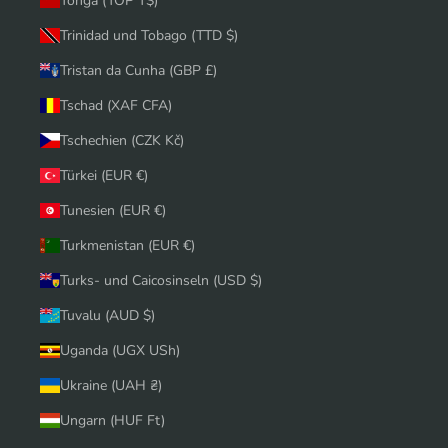
Tonga (TOP T$)
Trinidad und Tobago (TTD $)
Tristan da Cunha (GBP £)
Tschad (XAF CFA)
Tschechien (CZK Kč)
Türkei (EUR €)
Tunesien (EUR €)
Turkmenistan (EUR €)
Turks- und Caicosinseln (USD $)
Tuvalu (AUD $)
Uganda (UGX USh)
Ukraine (UAH ₴)
Ungarn (HUF Ft)